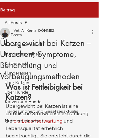
Beitrag
All Posts
Vet. Ali Kemal DÖNMEZ
All Posts
Übergewicht bei Katzen –
Katzengesundheit
Ursachen, Symptome,
Hundegesundheit
Behandlung und
Katzenrassen
Hunderassen
Vorbeugungsmethoden
Über Katzen
Was ist Fettleibigkeit bei 
Über Hunde
Katzen?
Katzen und Hunde
Übergewicht bei Katzen ist eine 
Tiergesundheit und Gesetzesaktualis
chronische Stoffwechselerkrankung, 
die 
die Lebenserwartung
 und 
Nutztiergesundheit
Lebensqualität erheblich 
beeinträchtigt. Sie entsteht durch die 