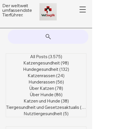
Der weltweit
umfassendste
Tierführer.
All Posts
(3.575)
3.575 Beiträge
Katzengesundheit
(98)
98 Beiträge
Hundegesundheit
(132)
132 Beiträge
Katzenrassen
(24)
24 Beiträge
Hunderassen
(56)
56 Beiträge
Über Katzen
(78)
78 Beiträge
Über Hunde
(86)
86 Beiträge
Katzen und Hunde
(38)
38 Beiträge
Tiergesundheit und Gesetzesaktualis
(36)
36 Beiträge
Nutztiergesundheit
(5)
5 Beiträge