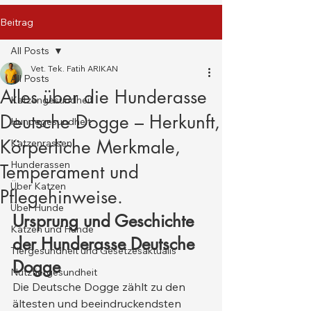
Beitrag
All Posts
Vet. Tek. Fatih ARIKAN
All Posts
Alles über die Hunderasse
Katzengesundheit
Deutsche Dogge – Herkunft,
Hundegesundheit
Körperliche Merkmale,
Katzenrassen
Hunderassen
Temperament und
Über Katzen
Pflegehinweise.
Über Hunde
Ursprung und Geschichte 
Katzen und Hunde
der Hunderasse Deutsche 
Tiergesundheit und Gesetzesaktualis
Dogge
Nutztiergesundheit
Die Deutsche Dogge zählt zu den 
ältesten und beeindruckendsten 