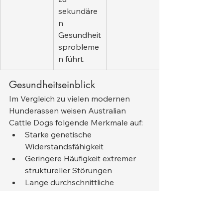
sekundäre
n 
Gesundheit
sprobleme
n führt.
Gesundheitseinblick
Im Vergleich zu vielen modernen 
Hunderassen weisen Australian 
Cattle Dogs folgende Merkmale auf:
Starke genetische 
Widerstandsfähigkeit
Geringere Häufigkeit extremer 
struktureller Störungen
Lange durchschnittliche 
Lebensdauer (oft 12–16 Jahre)
Allerdings sind 
Augen- und 
Hörprobleme
 die wichtigsten 