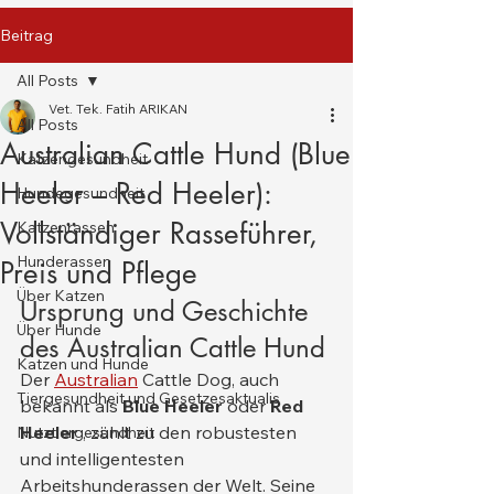
Beitrag
All Posts
Vet. Tek. Fatih ARIKAN
All Posts
Australian Cattle Hund (Blue
Katzengesundheit
Heeler – Red Heeler):
Hundegesundheit
Vollständiger Rasseführer,
Katzenrassen
Hunderassen
Preis und Pflege
Über Katzen
Ursprung und Geschichte 
Über Hunde
des Australian Cattle Hund
Katzen und Hunde
Der 
Australian
 Cattle Dog, auch 
Tiergesundheit und Gesetzesaktualis
bekannt als 
Blue Heeler
 oder 
Red 
Heeler
 , zählt zu den robustesten 
Nutztiergesundheit
und intelligentesten 
Arbeitshunderassen der Welt. Seine 