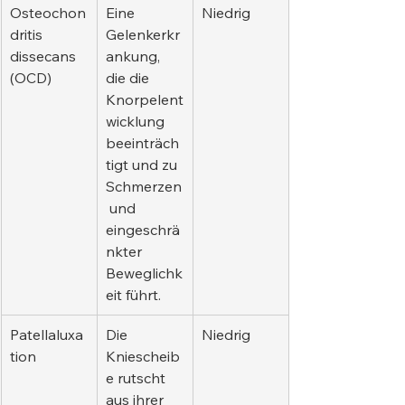
Osteochon
Eine 
Niedrig
dritis 
Gelenkerkr
dissecans 
ankung, 
(OCD)
die die 
Knorpelent
wicklung 
beeinträch
tigt und zu 
Schmerzen
 und 
eingeschrä
nkter 
Beweglichk
eit führt.
Patellaluxa
Die 
Niedrig
tion
Kniescheib
e rutscht 
aus ihrer 