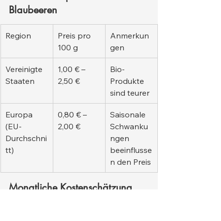
Blaubeeren
Region
Preis pro 
Anmerkun
100 g
gen
Vereinigte 
1,00 € – 
Bio-
Staaten
2,50 €
Produkte 
sind teurer
Europa 
0,80 € – 
Saisonale 
(EU-
2,00 €
Schwanku
Durchschni
ngen 
tt)
beeinflusse
n den Preis
Monatliche Kostenschätzung 
(typische Nutzung)
Da Blaubeeren nur als Leckerli (und 