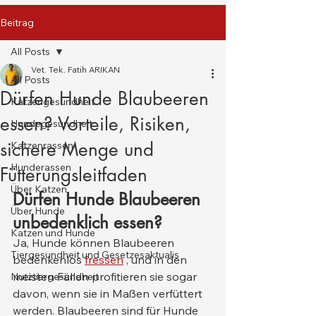
Beitrag
All Posts
Vet. Tek. Fatih ARIKAN
All Posts
Dürfen Hunde Blaubeeren
Katzengesundheit
essen? Vorteile, Risiken,
Hundegesundheit
sichere Menge und
Katzenrassen
Hunderassen
Fütterungsleitfaden
Über Katzen
Dürfen Hunde Blaubeeren 
Über Hunde
unbedenklich essen?
Katzen und Hunde
Ja, Hunde können Blaubeeren 
Tiergesundheit und Gesetzesaktualis
bedenkenlos 
fressen
 , und in den 
meisten Fällen profitieren sie sogar 
Nutztiergesundheit
davon, wenn sie in Maßen verfüttert 
werden. Blaubeeren sind für Hunde 