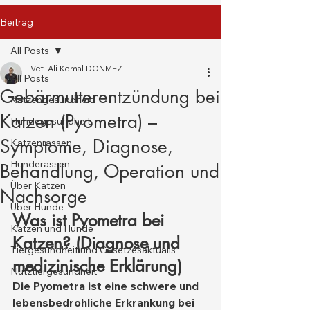
Beitrag
All Posts
Vet. Ali Kemal DÖNMEZ
All Posts
Gebärmutterentzündung bei
Katzengesundheit
Katzen (Pyometra) –
Hundegesundheit
Symptome, Diagnose,
Katzenrassen
Hunderassen
Behandlung, Operation und
Über Katzen
Nachsorge
Über Hunde
Was ist Pyometra bei 
Katzen und Hunde
Katzen? (Diagnose und 
Tiergesundheit und Gesetzesaktualis
medizinische Erklärung)
Nutztiergesundheit
Die Pyometra ist eine schwere und 
lebensbedrohliche Erkrankung bei 