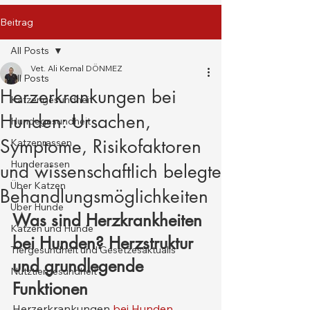
Beitrag
All Posts
Vet. Ali Kemal DÖNMEZ
All Posts
Herzerkrankungen bei
Katzengesundheit
Hunden: Ursachen,
Hundegesundheit
Symptome, Risikofaktoren
Katzenrassen
Hunderassen
und wissenschaftlich belegte
Über Katzen
Behandlungsmöglichkeiten
Über Hunde
Was sind Herzkrankheiten 
Katzen und Hunde
bei Hunden? Herzstruktur 
Tiergesundheit und Gesetzesaktualis
und grundlegende 
Nutztiergesundheit
Funktionen
Herzerkrankungen 
bei Hunden