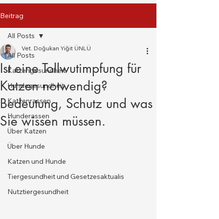
Beitrag
All Posts
Vet. Doğukan Yiğit ÜNLÜ
All Posts
Ist eine Tollwutimpfung für
Katzengesundheit
Katzen notwendig?
Hundegesundheit
Bedeutung, Schutz und was
Katzenrassen
Hunderassen
Sie wissen müssen.
Über Katzen
Über Hunde
Katzen und Hunde
Tiergesundheit und Gesetzesaktualis
Nutztiergesundheit