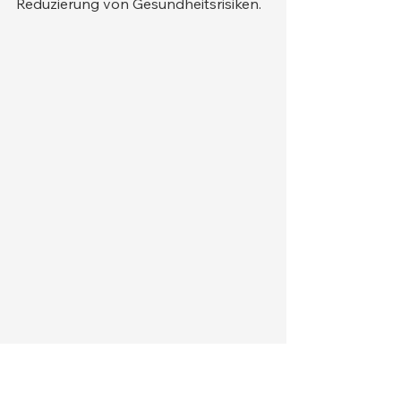
Reduzierung von Gesundheitsrisiken.
dişi kedi rahim ve kornular