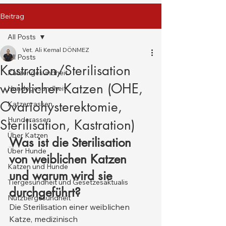
Beitrag
All Posts
Vet. Ali Kemal DÖNMEZ
All Posts
Kastration/Sterilisation
Katzengesundheit
weiblicher Katzen (OHE,
Hundegesundheit
Ovariohysterektomie,
Katzenrassen
Hunderassen
Sterilisation, Kastration)
Über Katzen
Was ist die Sterilisation 
Über Hunde
von weiblichen Katzen 
Katzen und Hunde
und warum wird sie 
Tiergesundheit und Gesetzesaktualis
durchgeführt?
Nutztiergesundheit
Die Sterilisation einer weiblichen 
Katze, medizinisch 