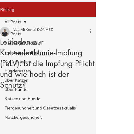
Beitrag
All Posts
Vet. Ali Kemal DÖNMEZ
All Posts
Leitfaden zur
Katzengesundheit
Katzenleukämie-Impfung
Hundegesundheit
(FeLV): Ist die Impfung Pflicht
Katzenrassen
Hunderassen
und wie hoch ist der
Über Katzen
Schutz?
Über Hunde
Katzen und Hunde
Tiergesundheit und Gesetzesaktualis
Nutztiergesundheit