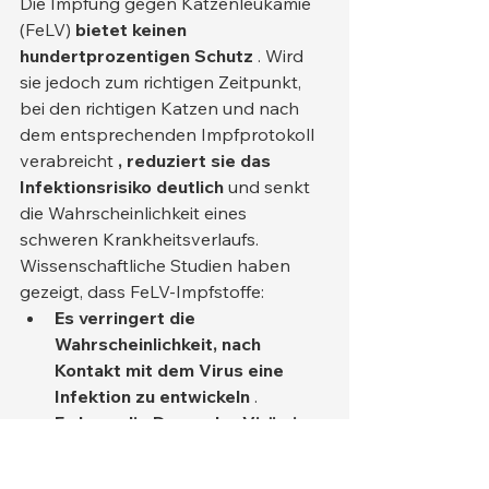
Die Impfung gegen Katzenleukämie 
(FeLV) 
bietet keinen 
hundertprozentigen Schutz
 . Wird 
sie jedoch zum richtigen Zeitpunkt, 
bei den richtigen Katzen und nach 
dem entsprechenden Impfprotokoll 
verabreicht 
, reduziert sie das 
Infektionsrisiko deutlich
 und senkt 
die Wahrscheinlichkeit eines 
schweren Krankheitsverlaufs.
Wissenschaftliche Studien haben 
gezeigt, dass FeLV-Impfstoffe:
Es verringert die 
Wahrscheinlichkeit, nach 
Kontakt mit dem Virus eine 
Infektion zu entwickeln
 .
Es kann die Dauer der Virämie 
verkürzen,
 selbst wenn man 
infiziert ist.