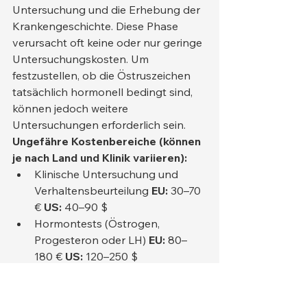
Untersuchung und die Erhebung der 
Krankengeschichte. Diese Phase 
verursacht oft keine oder nur geringe 
Untersuchungskosten. Um 
festzustellen, ob die Östruszeichen 
tatsächlich hormonell bedingt sind, 
können jedoch weitere 
Untersuchungen erforderlich sein.
Ungefähre Kostenbereiche (können 
je nach Land und Klinik variieren):
Klinische Untersuchung und 
Verhaltensbeurteilung 
EU:
 30–70 
€ 
US:
 40–90 $
Hormontests (Östrogen, 
Progesteron oder LH) 
EU:
 80–
180 € 
US:
 120–250 $
Vaginale Zytologie 
EU:
 40–90 € 
US:
 60–130 $
Ultraschalluntersuchung 
EU:
 70–