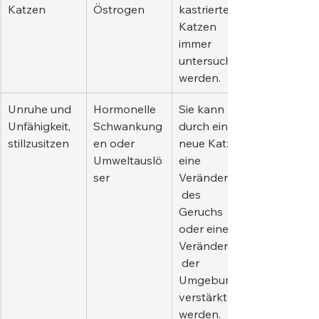
Katzen
Östrogen
kastrierten 
Katzen 
immer 
untersucht 
werden.
Unruhe und 
Hormonelle 
Sie kann 
Unfähigkeit, 
Schwankung
durch eine 
stillzusitzen
en oder 
neue Katze, 
Umweltauslö
eine 
ser
Veränderung
 des 
Geruchs 
oder eine 
Veränderung
 der 
Umgebung 
verstärkt 
werden.