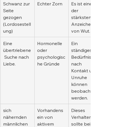
Schwanz zur 
Echter Zorn
Es ist eines 
Seite 
der 
gezogen 
stärksten 
(Lordosestell
Anzeichen 
ung)
von Wut.
Eine 
Hormonelle 
Ein 
übertriebene
oder 
ständiges 
 Suche nach 
psychologisc
Bedürfnis 
Liebe.
he Gründe
nach 
Kontakt und 
Unruhe 
können 
beobachtet 
werden.
sich 
Vorhandens
Dieses 
nähernden 
ein von 
Verhalten 
männlichen 
aktivem 
sollte bei 