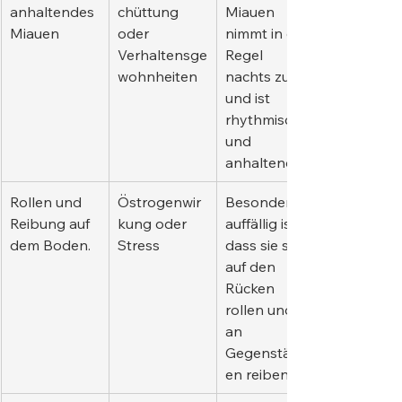
anhaltendes 
chüttung 
Miauen 
Miauen
oder 
nimmt in der 
Verhaltensge
Regel 
wohnheiten
nachts zu 
und ist 
rhythmisch 
und 
anhaltend.
Rollen und 
Östrogenwir
Besonders 
Reibung auf 
kung oder 
auffällig ist, 
dem Boden.
Stress
dass sie sich 
auf den 
Rücken 
rollen und 
an 
Gegenständ
en reiben.