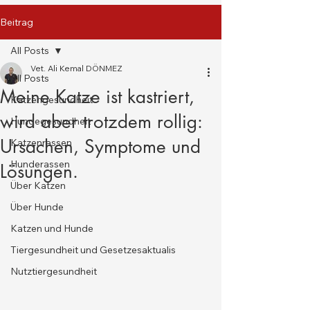
Beitrag
All Posts
Vet. Ali Kemal DÖNMEZ
All Posts
Meine Katze ist kastriert,
Katzengesundheit
wird aber trotzdem rollig:
Hundegesundheit
Ursachen, Symptome und
Katzenrassen
Hunderassen
Lösungen.
Über Katzen
Über Hunde
Katzen und Hunde
Tiergesundheit und Gesetzesaktualis
Nutztiergesundheit