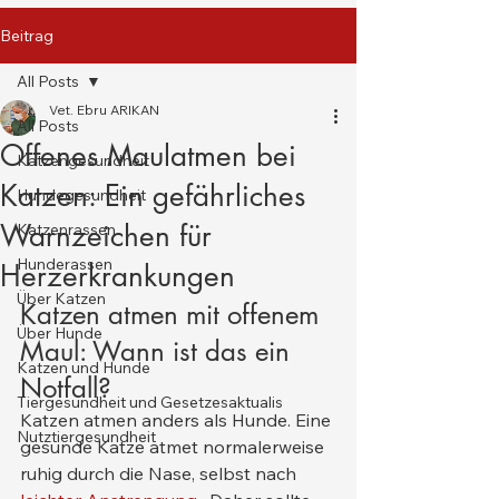
Beitrag
All Posts
Vet. Ebru ARIKAN
All Posts
Offenes Maulatmen bei
Katzengesundheit
Katzen: Ein gefährliches
Hundegesundheit
Warnzeichen für
Katzenrassen
Hunderassen
Herzerkrankungen
Über Katzen
Katzen atmen mit offenem 
Über Hunde
Maul: Wann ist das ein 
Katzen und Hunde
Notfall?
Tiergesundheit und Gesetzesaktualis
Katzen atmen anders als Hunde. Eine 
Nutztiergesundheit
gesunde Katze atmet normalerweise 
ruhig durch die Nase, selbst nach 