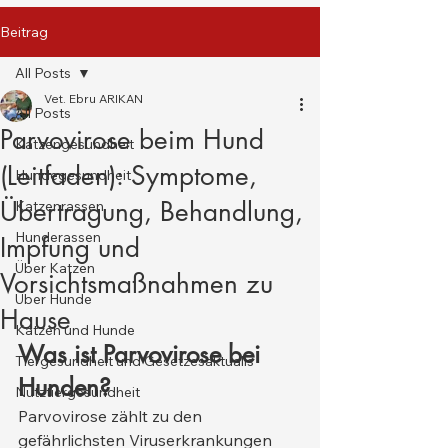
Beitrag
All Posts
Vet. Ebru ARIKAN
All Posts
Parvovirose beim Hund
Katzengesundheit
(Leitfaden): Symptome,
Hundegesundheit
Übertragung, Behandlung,
Katzenrassen
Hunderassen
Impfung und
Über Katzen
Vorsichtsmaßnahmen zu
Über Hunde
Hause
Katzen und Hunde
Was ist Parvovirose bei 
Tiergesundheit und Gesetzesaktualis
Hunden?
Nutztiergesundheit
Parvovirose zählt zu den 
gefährlichsten Viruserkrankungen 