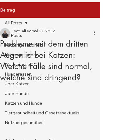
Beitrag
All Posts
Vet. Ali Kemal DÖNMEZ
All Posts
Probleme mit dem dritten
Katzengesundheit
Augenlid bei Katzen:
Hundegesundheit
Welche Fälle sind normal,
Katzenrassen
Hunderassen
welche sind dringend?
Über Katzen
Über Hunde
Katzen und Hunde
Tiergesundheit und Gesetzesaktualis
Nutztiergesundheit