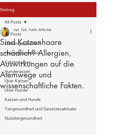
Beitrag
All Posts
Vet. Tek. Fatih ARIKAN
All Posts
Sind Katzenhaare
Katzengesundheit
schädlich? Allergien,
Hundegesundheit
Auswirkungen auf die
Katzenrassen
Hunderassen
Atemwege und
Über Katzen
wissenschaftliche Fakten.
Über Hunde
Katzen und Hunde
Tiergesundheit und Gesetzesaktualis
Nutztiergesundheit