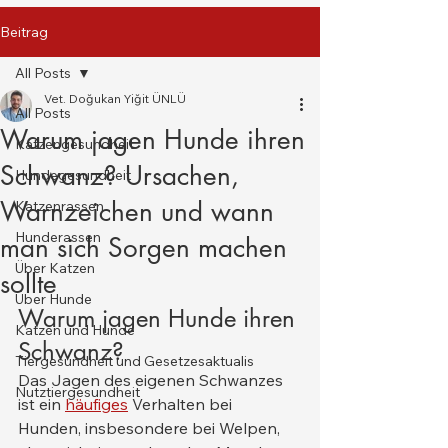
Beitrag
All Posts
Vet. Doğukan Yiğit ÜNLÜ
All Posts
Warum jagen Hunde ihren
Katzengesundheit
Schwanz? Ursachen,
Hundegesundheit
Warnzeichen und wann
Katzenrassen
Hunderassen
man sich Sorgen machen
Über Katzen
sollte
Über Hunde
Warum jagen Hunde ihren 
Katzen und Hunde
Schwanz?
Tiergesundheit und Gesetzesaktualis
Das Jagen des eigenen Schwanzes 
Nutztiergesundheit
ist ein 
häufiges
 Verhalten bei 
Hunden, insbesondere bei Welpen, 