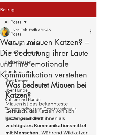
Beitrag
All Posts
Vet. Tek. Fatih ARIKAN
All Posts
Warum miauen Katzen? –
Katzengesundheit
Die Bedeutung ihrer Laute
Hundegesundheit
und ihre emotionale
Katzenrassen
Hunderassen
Kommunikation verstehen
Über Katzen
Was bedeutet Miauen bei 
Über Hunde
Katzen?
Katzen und Hunde
Miauen ist das bekannteste 
Tiergesundheit und Gesetzesaktualis
Geräusch, das Katzen von sich 
geben, und dient ihnen als 
Nutztiergesundheit
wichtigstes Kommunikationsmittel 
mit Menschen
 . Während Wildkatzen 