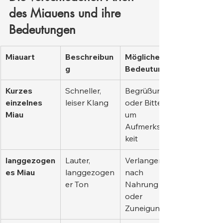
des Miauens und ihre 
Bedeutungen
Miauart
Beschreibun
Mögliche 
g
Bedeutung
Kurzes 
Schneller, 
Begrüßung 
einzelnes 
leiser Klang
oder Bitte 
Miau
um 
Aufmerksam
keit
langgezogen
Lauter, 
Verlangen 
es Miau
langgezogen
nach 
er Ton
Nahrung 
oder 
Zuneigung