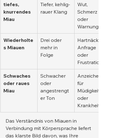
tiefes, 
Tiefer, kehlig-
Wut, 
knurrendes 
rauer Klang
Schmerz 
Miau
oder 
Warnung
Wiederholte
Drei oder 
Hartnäckige 
s Miauen
mehr in 
Anfrage 
Folge
oder 
Frustration
Schwaches 
Schwacher 
Anzeichen 
oder raues 
oder 
für 
Miau
angestrengt
Müdigkeit 
er Ton
oder 
Krankheit
Das Verständnis von Miauen in 
Verbindung mit Körpersprache liefert 
das klarste Bild davon, was Ihre 