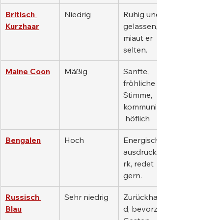
Britisch 
Niedrig
Ruhig und 
Kurzhaar
gelassen, 
miaut er 
selten.
Maine Coon
Mäßig
Sanfte, 
fröhliche 
Stimme, 
kommuniziert
 höflich
Bengalen
Hoch
Energisch, 
ausdruckssta
rk, redet 
gern.
Russisch 
Sehr niedrig
Zurückhalten
Blau
d, bevorzugt 