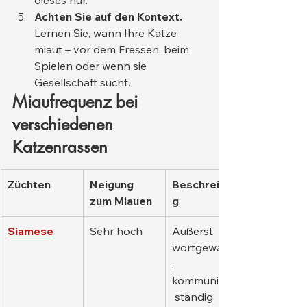
dieses nur.
Achten Sie auf den Kontext.
Lernen Sie, wann Ihre Katze 
miaut – vor dem Fressen, beim 
Spielen oder wenn sie 
Gesellschaft sucht.
Miaufrequenz bei 
verschiedenen 
Katzenrassen
Züchten
Neigung 
Beschreibun
zum Miauen
g
Siamese
Sehr hoch
Äußerst 
wortgewandt
, 
kommuniziert
 ständig