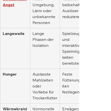
Angst
Umgebung, 
beibehalten, 
Lärm oder 
Auslöser 
unbekannte 
reduzieren
Personen
Langeweile
Lange 
Spielzeug 
Phasen der 
und 
Isolation
interaktive 
Spielmöglich
keiten 
bereitstellen
Hunger
Auslasste 
Feste 
Mahlzeiten 
Fütterungsze
oder 
iten 
Vorliebe für 
festlegen
Trockenfutter
Wärmekreisl
Hormonelle 
Erwägen Sie 