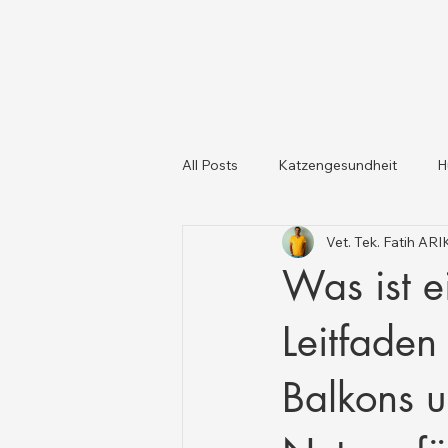
All Posts
Katzengesundheit
H
Vet. Tek. Fatih AR
Katzen und Hunde
Tiergesun
Was ist e
Leitfaden
Balkons u