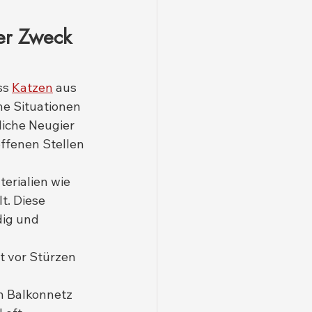
er Zweck 
s 
Katzen
 aus 
he Situationen 
liche Neugier 
offenen Stellen 
erialien wie 
. Diese 
ig und 
t vor Stürzen 
n Balkonnetz 