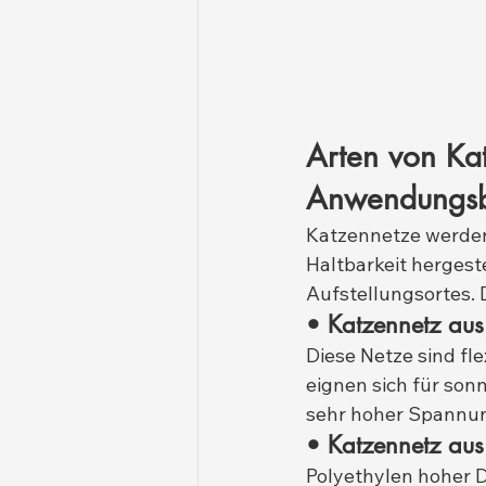
Arten von Kat
Anwendungsb
Katzennetze werden 
Haltbarkeit hergest
Aufstellungsortes. 
• Katzennetz aus
Diese Netze sind fl
eignen sich für sonn
sehr hoher Spannung
• Katzennetz aus
Polyethylen hoher D