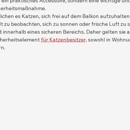
 ein praktisches Accessoire, sondern eine wichtige und
cherheitsmaßnahme.
chen es Katzen, sich frei auf dem Balkon aufzuhalten.
t zu beobachten, sich zu sonnen oder frische Luft zu 
nd innerhalb eines sicheren Bereichs. Daher gelten sie a
cherheitselement 
für Katzenbesitzer,
 sowohl in Wohnu
rn.