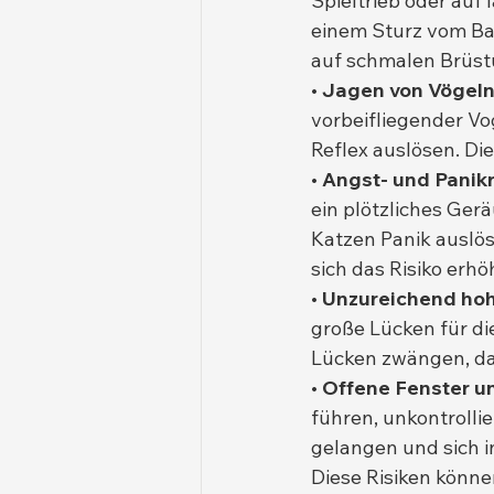
Spieltrieb oder auf
einem Sturz vom Bal
auf schmalen Brüst
• Jagen von Vögeln
vorbeifliegender Vog
Reflex auslösen. Di
• Angst- und Panikr
ein plötzliches Ge
Katzen Panik auslös
sich das Risiko erhö
• Unzureichend ho
große Lücken für di
Lücken zwängen, dar
• Offene Fenster u
führen, unkontrolli
gelangen und sich i
Diese Risiken könn