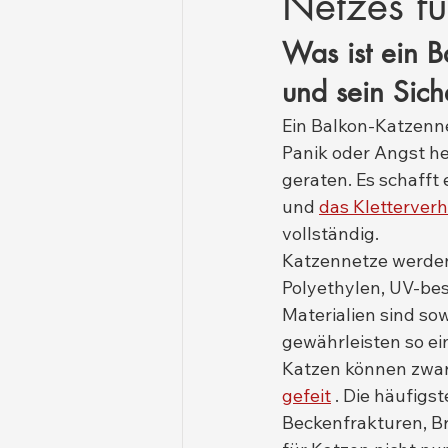
Netzes fü
Was ist ein 
und sein Sich
Ein Balkon-Katzenne
Panik oder Angst her
geraten. Es schafft
und 
das Kletterverh
vollständig.
Katzennetze werden 
Polyethylen, UV-bes
Materialien sind so
gewährleisten so ei
Katzen können zwar 
gefeit
 . Die häufigs
Beckenfrakturen, B