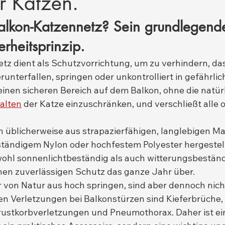
r Katzen.
Balkon-Katzennetz? Sein grundlegend
erheitsprinzip.
tz dient als Schutzvorrichtung, um zu verhindern, das
unterfallen, springen oder unkontrolliert in gefährlic
 einen sicheren Bereich auf dem Balkon, ohne die natür
alten
 der Katze einzuschränken, und verschließt alle 
üblicherweise aus strapazierfähigen, langlebigen Mat
tändigem Nylon oder hochfestem Polyester hergestellt
wohl sonnenlichtbeständig als auch witterungsbeständ
nen zuverlässigen Schutz das ganze Jahr über.
von Natur aus hoch springen, sind aber dennoch nich
ten Verletzungen bei Balkonstürzen sind Kieferbrüche, 
rustkorbverletzungen und Pneumothorax. Daher ist ei