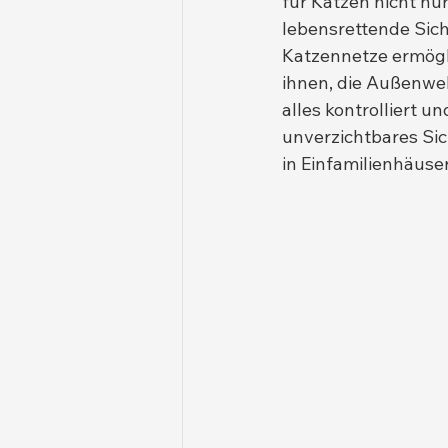
für Katzen nicht nur
lebensrettende Si
Katzennetze ermögli
ihnen, die Außenwel
alles kontrolliert u
unverzichtbares Si
in Einfamilienhäuse