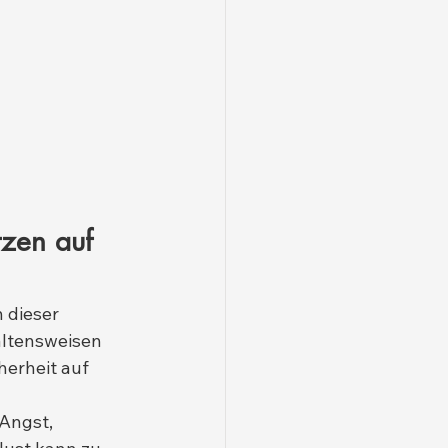
tzen auf 
 dieser 
altensweisen 
herheit auf 
 Angst, 