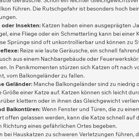
 laute Geräusche. Schon ein leichter Gleichgewichtsver
kon führen. Die Rutschgefahr ist besonders hoch bei
ungen.
 oder Insekten:
 Katzen haben einen ausgeprägten Jag
el, eine Fliege oder ein Schmetterling kann bei einer 
ese Sprünge sind oft unkontrollierbar und können zu S
eflexe:
 Reize wie laute Geräusche, ein schnell fahren
räusch aus einem Nachbargebäude oder Feuerwerkskör
en. In Panikmomenten stürzen sich Katzen oft nach v
ht, vom Balkongeländer zu fallen.
he Geländer:
 Manche Balkongeländer sind zu niedrig o
e Größe einer Katze auf. Katzen können sich leicht dur
über klettern oder in ihnen das Gleichgewicht verlier
nd Balkontüren:
 Wenn Fenster und Türen, die zu eine
ert offen gelassen werden, kann die Katze schnell auf 
n Richtung eines gefährlichen Ortes begeben.
en bei Hauskatzen zu schweren Verletzungen führen, 