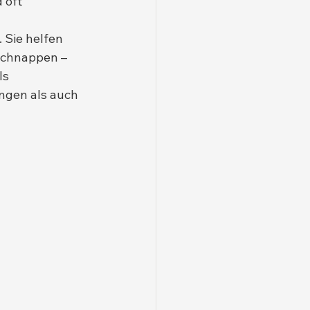
 oft 
 Sie helfen 
schnappen – 
ls 
ngen als auch 