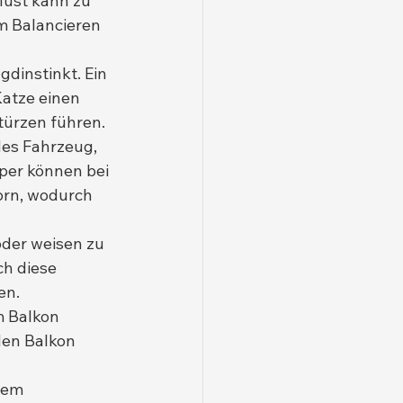
lust kann zu 
m Balancieren 
dinstinkt. Ein 
Katze einen 
türzen führen.
des Fahrzeug, 
per können bei 
orn, wodurch 
der weisen zu 
ch diese 
en.
m Balkon 
den Balkon 
dem 