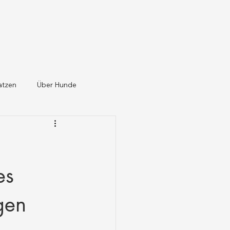
atzen
Über Hunde
es
gen