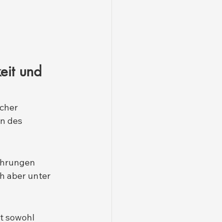
eit und 
cher 
n des 
ührungen 
h aber unter 
t sowohl 