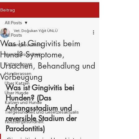
Beitrag
All Posts
Vet. Doğukan Yiğit ÜNLÜ
All Posts
Was ist Gingivitis beim
Katzengesundheit
Hund? Symptome,
Hundegesundheit
Ursachen, Behandlung und
Katzenrassen
Hunderassen
Vorbeugung
Über Katzen
Was ist Gingivitis bei 
Über Hunde
Hunden? (Das 
Katzen und Hunde
Anfangsstadium und 
Tiergesundheit und Gesetzesaktualis
reversible Stadium der 
Nutztiergesundheit
Parodontitis)