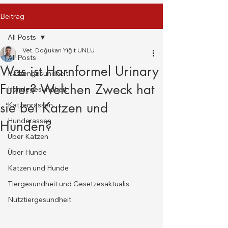
Beitrag
All Posts
Vet. Doğukan Yiğit ÜNLÜ
All Posts
Was ist Harnformel Urinary
Katzengesundheit
Futter? Welchen Zweck hat
Hundegesundheit
sie bei Katzen und
Katzenrassen
Hunderassen
Hunden?
Über Katzen
Über Hunde
Katzen und Hunde
Tiergesundheit und Gesetzesaktualis
Nutztiergesundheit