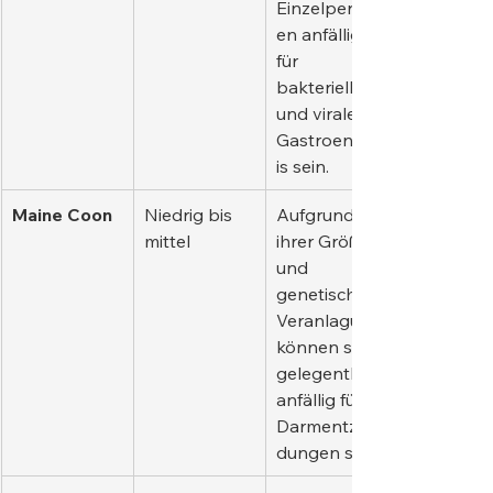
Einzelperson
en anfällig 
für 
bakterielle 
und virale 
Gastroenterit
is sein.
Maine Coon
Niedrig bis 
Aufgrund 
mittel
ihrer Größe 
und 
genetischen 
Veranlagung 
können sie 
gelegentlich 
anfällig für 
Darmentzün
dungen sein.