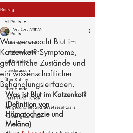
Beitrag
All Posts
Vet. Ebru ARIKAN
All Posts
Was verursacht Blut im
Katzengesundheit
Katzenkot? Symptome,
Hundegesundheit
gefährliche Zustände und
Katzenrassen
Hunderassen
ein wissenschaftlicher
Über Katzen
Behandlungsleitfaden.
Über Hunde
Was ist Blut im Katzenkot? 
Katzen und Hunde
(Definition von 
Tiergesundheit und Gesetzesaktualis
Hämatochezie und 
Nutztiergesundheit
Meläna)
Blut im 
Katzenkot
 ist ein klinisches 