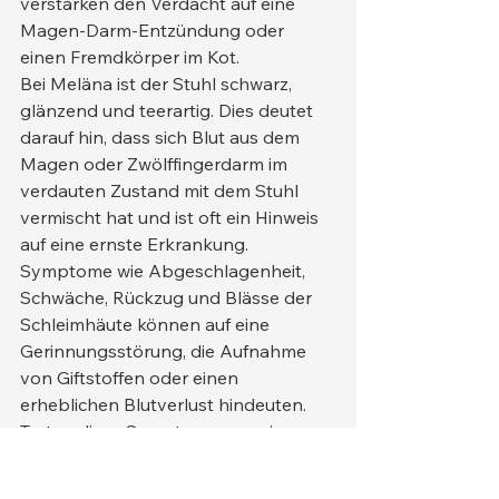
verstärken den Verdacht auf eine 
Magen-Darm-Entzündung oder 
einen Fremdkörper im Kot.
Bei Meläna ist der Stuhl schwarz, 
glänzend und teerartig. Dies deutet 
darauf hin, dass sich Blut aus dem 
Magen oder Zwölffingerdarm im 
verdauten Zustand mit dem Stuhl 
vermischt hat und ist oft ein Hinweis 
auf eine ernste Erkrankung. 
Symptome wie Abgeschlagenheit, 
Schwäche, Rückzug und Blässe der 
Schleimhäute können auf eine 
Gerinnungsstörung, die Aufnahme 
von Giftstoffen oder einen 
erheblichen Blutverlust hindeuten. 
Treten diese Symptome gemeinsam 
auf, sollte umgehend ärztliche Hilfe in 
Anspruch genommen werden.