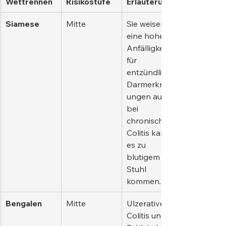
Wettrennen
Risikostufe
Erläuterung
Siamese
Mitte
Sie weisen 
eine hohe 
Anfälligkeit 
für 
entzündliche 
Darmerkrank
ungen auf; 
bei 
chronischer 
Colitis kann 
es zu 
blutigem 
Stuhl 
kommen.
Bengalen
Mitte
Ulzerative 
Colitis und 