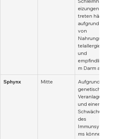
Schleimhautr
eizungen 
treten häufig 
aufgrund 
von 
Nahrungsmit
telallergien 
und 
empfindliche
m Darm auf.
Sphynx
Mitte
Aufgrund 
genetischer 
Veranlagung 
und einer 
Schwächung 
des 
Immunsyste
ms können 