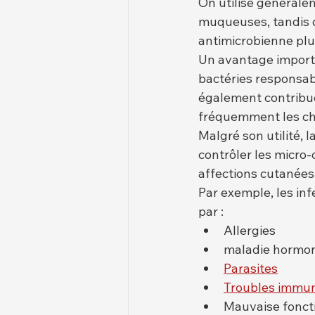
On utilise généralem
muqueuses, tandis q
antimicrobienne plus
Un avantage importa
bactéries responsab
également contribue
fréquemment les chi
Malgré son utilité, 
contrôler les micro
affections cutanées
Par exemple, les in
par :
Allergies
maladie hormo
Parasites
Troubles immun
Mauvaise foncti