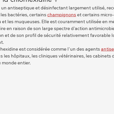
 un antiseptique et désinfectant largement utilisé, re
 les bactéries, certains 
champignons
 et certains micr
u et les muqueuses. Elle est couramment utilisée en m
re en raison de son large spectre d'action antimicrobi
n et de son profil de sécurité relativement favorable lo
t.
orhexidine est considérée comme l'un des agents 
antis
 les hôpitaux, les cliniques vétérinaires, les cabinets d
u monde entier.