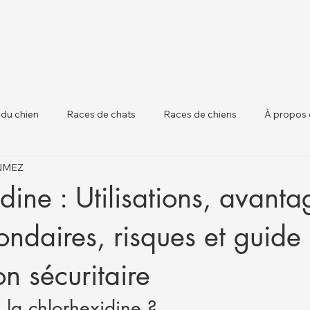
 du chien
Races de chats
Races de chiens
À propos 
ÖNMEZ
 chiens
Santé Animale et Mises à Jour Régle
Santé du Béta
dine : Utilisations, avanta
condaires, risques et guide
ion sécuritaire
 la chlorhexidine ?