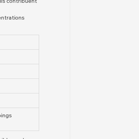
ls contribuent 
entrations 
ings 