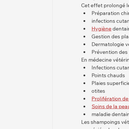
Cet effet prolongé l
Préparation chi
infections cuta
Hygiène
 dentai
Gestion des pla
Dermatologie vé
Prévention des 
En médecine vétérina
Infections cuta
Points chauds
Plaies superfici
otites
Prolifération de
Soins de la pea
maladie dentai
Les shampoings vété