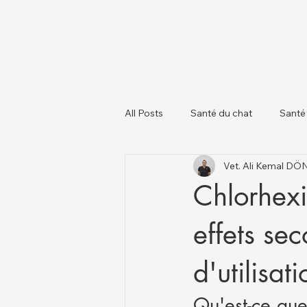
All Posts
Santé du chat
Santé
Vet. Ali Kemal D
À propos des chiens
Chats et
Chlorhexi
effets se
d'utilisat
Qu'est-ce que