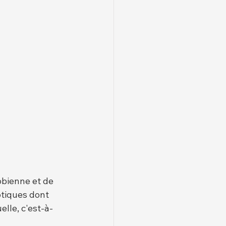
obienne et de 
ptiques dont 
lle, c'est-à-