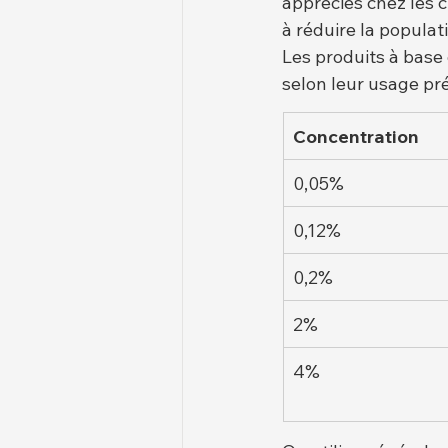
appréciés chez les 
à réduire la populat
Les produits à base 
selon leur usage pr
Concentration
0,05%
0,12%
0,2%
2%
4%