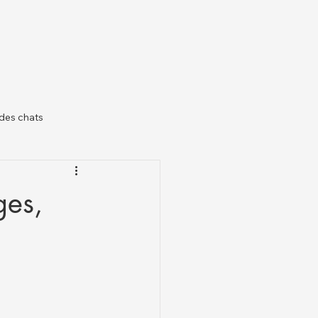
des chats
il
ges,