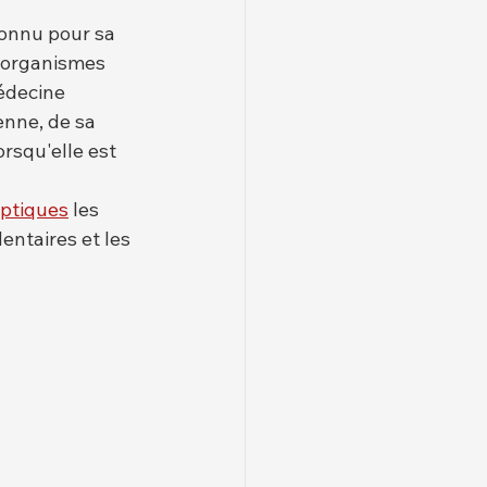
connu pour sa 
o-organismes 
édecine 
enne, de sa 
rsqu'elle est 
eptiques
 les 
entaires et les 