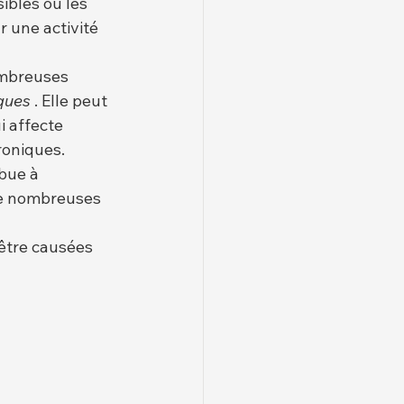
ibles ou les 
 une activité 
ombreuses 
ques
 . Elle peut 
ui affecte 
roniques.
bue à 
de nombreuses 
être causées 