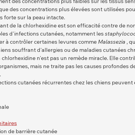
ent des concentrations plus faibles sur les tissus sens
ue des concentrations plus élevées sont utilisées pour
 forte sur la peau intacte.
nt de la chlorhexidine est son efficacité contre de n
les d'infections cutanées, notamment les 
staphyloco
r à contrôler certaines levures comme 
Malassezia
 , q
ens souffrant d'allergies ou de maladies cutanées ch
la chlorhexidine n'est pas un remède miracle. Elle contri
-organismes, mais ne traite pas les causes profondes 
.
fections cutanées récurrentes chez les chiens peuvent 
nale
itaires
on de barrière cutanée