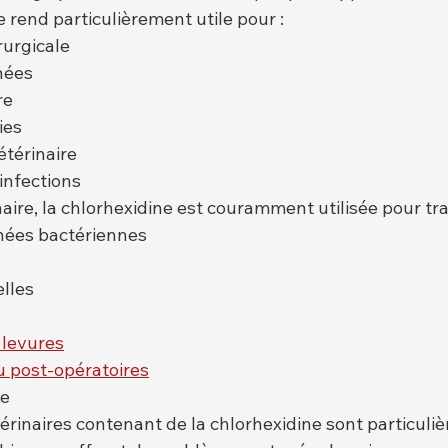
e rend particulièrement utile pour :
rurgicale
nées
re
ies
térinaire
infections
ire, la chlorhexidine est couramment utilisée pour trai
nées bactériennes
elles
 levures
u post-opératoires
re
rinaires contenant de la chlorhexidine sont particuli