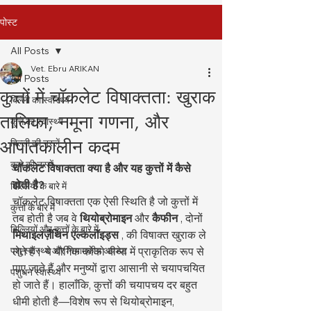
पोस्ट
All Posts
Vet. Ebru ARIKAN
All Posts
कुत्तों में चॉकलेट विषाक्तता: खुराक
बिल्ली का स्वास्थ्य
तालिका, नमूना गणना, और
कुत्ते का स्वास्थ्य
आपातकालीन कदम
बिल्ली की नस्लें
कुत्ते की नस्लें
चॉकलेट विषाक्तता क्या है और यह कुत्तों में कैसे 
होती है?
बिल्लियों के बारे में
चॉकलेट विषाक्तता एक ऐसी स्थिति है जो कुत्तों में 
कुत्तों के बारे में
तब होती है जब वे 
थियोब्रोमाइन
 और 
कैफीन
 , दोनों 
बिल्लियों और कुत्तों के बारे में
मिथाइलज़ैंथिन एल्कलॉइड्स
 , की विषाक्त खुराक ले 
पशु स्वास्थ्य और नियामकीय अपडेट
लेते हैं। ये यौगिक कोको बीन्स में प्राकृतिक रूप से 
पाए जाते हैं और मनुष्यों द्वारा आसानी से चयापचयित 
पशुधन स्वास्थ्य
हो जाते हैं। हालाँकि, कुत्तों की चयापचय दर बहुत 
धीमी होती है—विशेष रूप से थियोब्रोमाइन, 