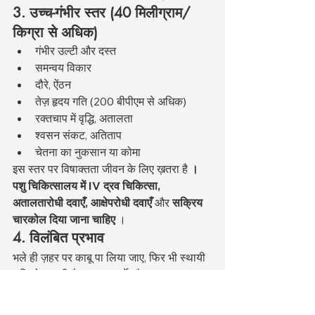
3. उच्च-गंभीर स्तर (40 मिलीग्राम/
किग्रा से अधिक)
गंभीर उल्टी और दस्त
समन्वय विकार
दौरे, ऐंठन
तेज़ हृदय गति (200 बीपीएम से अधिक)
रक्तचाप में वृद्धि, अतालता
श्वसन संकट, अतिताप
चेतना का नुकसान या कोमा
इस स्तर पर विषाक्तता जीवन के लिए ख़तरा है 
। 
पशु चिकित्सालय में IV द्रव चिकित्सा, 
अतालतारोधी दवाएँ, आक्षेपरोधी दवाएँ
 और 
सक्रिय 
चारकोल दिया जाना चाहिए
 ।
4. विलंबित प्रभाव
भले ही ज़हर पर काबू पा लिया जाए, फिर भी स्थायी 
क्षति हो सकती है, खासकर गुर्दे और यकृत 
कोशिकाओं को। इसलिए, चॉकलेट खाने के बाद 
कम से कम 48 घंटे तक
 पशु चिकित्सक की 