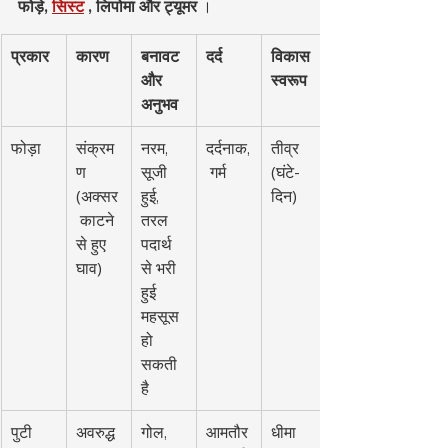
फोड़े,
सिस्ट
, लिपोमा और ट्यूमर
 ।
प्रकार
कारण
बनावट 
दर्द
विकास 
और 
स्वरूप
अनुभव
फोड़ा
संक्रम
नरम, 
दर्दनाक,
तीव्र 
ण 
सूजी 
 गर्म
(घंटे-
(अक्सर
हुई, 
दिन)
 काटने 
तरल 
से हुए 
पदार्थ 
घाव)
से भरी 
हुई 
महसूस 
हो 
सकती 
है
पुटी
अवरुद्ध 
गोल, 
आमतौर
धीमा