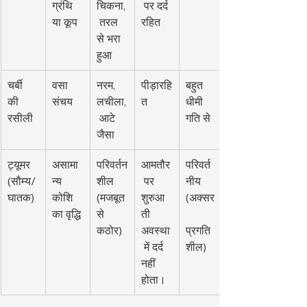
ग्रंथि 
चिकना,
 पर दर्द 
या कूप
 तरल 
रहित
से भरा 
हुआ
चर्बी 
वसा 
नरम, 
पीड़ारहि
बहुत 
की 
संचय
लचीला,
त
धीमी 
रसीली
 आटे 
गति से
जैसा
ट्यूमर 
असामा
परिवर्तन
आमतौर
परिवर्त
(सौम्य/
न्य 
शील 
 पर 
नीय 
घातक)
कोशि
(मजबूत 
शुरुआ
(अक्सर
का वृद्धि
से 
ती 
कठोर)
अवस्था
प्रगति
 में दर्द 
शील)
नहीं 
होता।