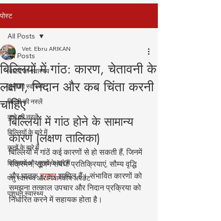
पोस्ट
All Posts
Vet. Ebru ARIKAN
All Posts
बिल्लियों में गांठ: कारण, चेतावनी के
बिल्ली का स्वास्थ्य
लक्षण, निदान और कब चिंता करनी
कुत्ते का स्वास्थ्य
चाहिए
बिल्ली की नस्लें
कुत्ते की नस्लें
बिल्लियों में गांठ होने के सामान्य 
बिल्लियों के बारे में
कारण (लक्षण तालिका)
कुत्तों के बारे में
बिल्लियों में गांठें कई कारणों से हो सकती हैं, जिनमें 
बिल्लियों और कुत्तों के बारे में
संक्रमण, सूजन संबंधी प्रतिक्रियाएं, सौम्य वृद्धि 
और घातक 
ट्यूमर
 शामिल हैं। संभावित कारणों को 
पशु स्वास्थ्य और नियामकीय अपडेट
समझना तत्काल उपचार और निदान प्रक्रिया को 
पशुधन स्वास्थ्य
निर्धारित करने में सहायक होता है।