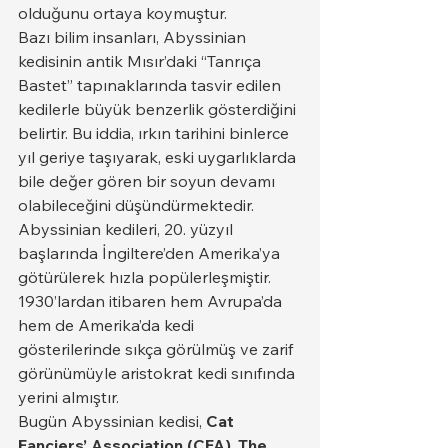
olduğunu ortaya koymuştur.
Bazı bilim insanları, Abyssinian 
kedisinin antik Mısır’daki “Tanrıça 
Bastet” tapınaklarında tasvir edilen 
kedilerle büyük benzerlik gösterdiğini 
belirtir. Bu iddia, ırkın tarihini binlerce 
yıl geriye taşıyarak, eski uygarlıklarda 
bile değer gören bir soyun devamı 
olabileceğini düşündürmektedir.
Abyssinian kedileri, 20. yüzyıl 
başlarında İngiltere’den Amerika’ya 
götürülerek hızla popülerleşmiştir. 
1930’lardan itibaren hem Avrupa’da 
hem de Amerika’da kedi 
gösterilerinde sıkça görülmüş ve zarif 
görünümüyle aristokrat kedi sınıfında 
yerini almıştır.
Bugün Abyssinian kedisi, 
Cat 
Fanciers’ Association (CFA)
, 
The 