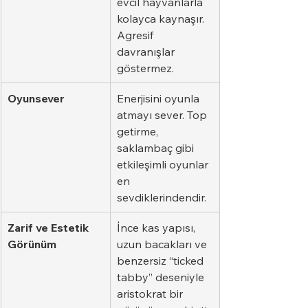
evcil hayvanlarla 
kolayca kaynaşır. 
Agresif 
davranışlar 
göstermez.
Oyunsever
Enerjisini oyunla 
atmayı sever. Top 
getirme, 
saklambaç gibi 
etkileşimli oyunlar 
en 
sevdiklerindendir.
Zarif ve Estetik 
İnce kas yapısı, 
Görünüm
uzun bacakları ve 
benzersiz “ticked 
tabby” deseniyle 
aristokrat bir 