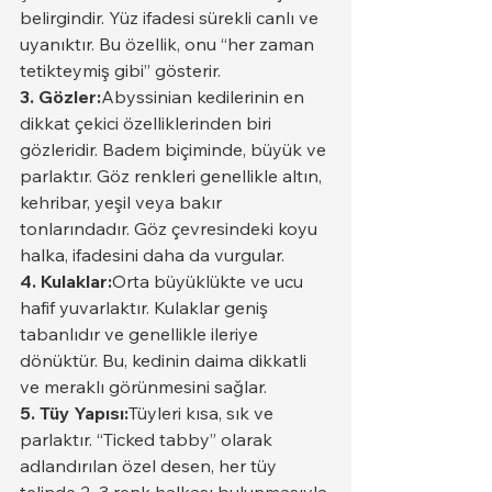
belirgindir. Yüz ifadesi sürekli canlı ve 
uyanıktır. Bu özellik, onu “her zaman 
tetikteymiş gibi” gösterir.
3. Gözler:
Abyssinian kedilerinin en 
dikkat çekici özelliklerinden biri 
gözleridir. Badem biçiminde, büyük ve 
parlaktır. Göz renkleri genellikle altın, 
kehribar, yeşil veya bakır 
tonlarındadır. Göz çevresindeki koyu 
halka, ifadesini daha da vurgular.
4. Kulaklar:
Orta büyüklükte ve ucu 
hafif yuvarlaktır. Kulaklar geniş 
tabanlıdır ve genellikle ileriye 
dönüktür. Bu, kedinin daima dikkatli 
ve meraklı görünmesini sağlar.
5. Tüy Yapısı:
Tüyleri kısa, sık ve 
parlaktır. “Ticked tabby” olarak 
adlandırılan özel desen, her tüy 
telinde 2–3 renk halkası bulunmasıyla 