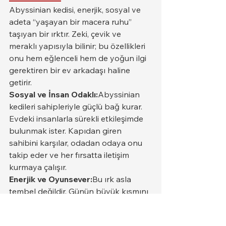
Abyssinian kedisi, enerjik, sosyal ve 
adeta “yaşayan bir macera ruhu” 
taşıyan bir ırktır. Zeki, çevik ve 
meraklı yapısıyla bilinir; bu özellikleri 
onu hem eğlenceli hem de yoğun ilgi 
gerektiren bir ev arkadaşı haline 
getirir.
Sosyal ve İnsan Odaklı:
Abyssinian 
kedileri sahipleriyle güçlü bağ kurar. 
Evdeki insanlarla sürekli etkileşimde 
bulunmak ister. Kapıdan giren 
sahibini karşılar, odadan odaya onu 
takip eder ve her fırsatta iletişim 
kurmaya çalışır.
Enerjik ve Oyunsever:
Bu ırk asla 
tembel değildir. Günün büyük kısmını 
keşif yaparak, oyuncaklarla 
oynayarak veya yüksek noktalara 