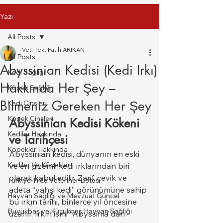
Yazı
All Posts
Vet. Tek. Fatih ARIKAN
All Posts
Abyssinian Kedisi (Kedi Irkı)
Kedi Sağlığı
Hakkında Her Şey –
Köpek Sağlığı
Bilmeniz Gereken Her Şey
Kedi Cinsleri
Köpek Cinsleri
Abyssinian Kedisi Kökeni 
Kediler Hakkında
ve Tarihçesi
Köpekler Hakkında
Abyssinian kedisi, dünyanın en eski 
Kediler Ve Köpekler
ve en gizemli kedi ırklarından biri 
olarak kabul edilir. Zarif, çevik ve 
Türkiye il ilce Veteriner Listesi
adeta “vahşi kedi” görünümüne sahip 
Hayvan Sağlığı ve Mevzuat Güncel
bu ırkın tarihi, binlerce yıl öncesine 
Büyükbaş ve Küçükbaş Hayvan Sağlığı
uzanır. Irkın ismi “Abyssinia”dan 