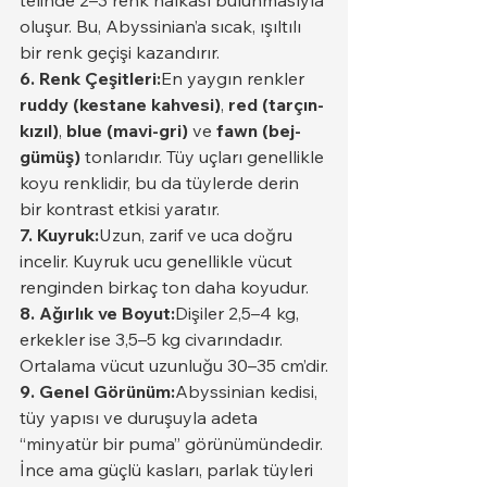
oluşur. Bu, Abyssinian’a sıcak, ışıltılı 
bir renk geçişi kazandırır.
6. Renk Çeşitleri:
En yaygın renkler 
ruddy (kestane kahvesi)
, 
red (tarçın-
kızıl)
, 
blue (mavi-gri)
 ve 
fawn (bej-
gümüş)
 tonlarıdır. Tüy uçları genellikle 
koyu renklidir, bu da tüylerde derin 
bir kontrast etkisi yaratır.
7. Kuyruk:
Uzun, zarif ve uca doğru 
incelir. Kuyruk ucu genellikle vücut 
renginden birkaç ton daha koyudur.
8. Ağırlık ve Boyut:
Dişiler 2,5–4 kg, 
erkekler ise 3,5–5 kg civarındadır. 
Ortalama vücut uzunluğu 30–35 cm’dir.
9. Genel Görünüm:
Abyssinian kedisi, 
tüy yapısı ve duruşuyla adeta 
“minyatür bir puma” görünümündedir. 
İnce ama güçlü kasları, parlak tüyleri 