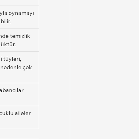
suyla oynamayı 
ilir.
nde temizlik 
şüktür.
tüyleri, 
 nedenle çok 
abancılar 
uklu aileler 