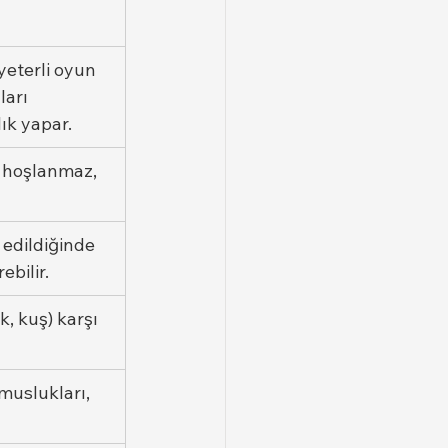
eterli oyun 
arı 
lık yapar.
 hoşlanmaz, 
 edildiğinde 
ebilir.
, kuş) karşı 
muslukları, 