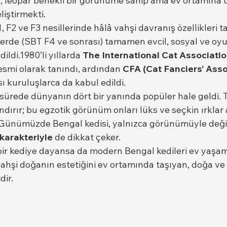
ç, leopar benekli bir görünüme sahip ama ev ortamına 
liştirmekti.
1, F2 ve F3 nesillerinde hâlâ vahşi davranış özellikleri t
lerde (SBT F4 ve sonrası) tamamen evcil, sosyal ve oy
ildi.1980’li yıllarda 
The International Cat Associatio
esmi olarak tanındı, ardından 
CFA (Cat Fanciers’ Asso
sı kuruluşlarca da kabul edildi.
 sürede dünyanın dört bir yanında popüler hale geldi. 
ndırır; bu egzotik görünüm onları lüks ve seçkin ırklar
Günümüzde Bengal kedisi, yalnızca görünümüyle değil
 karakteriyle
 de dikkat çeker.
bir kediye dayansa da modern Bengal kedileri ev yaş
vahşi doğanın estetiğini ev ortamında taşıyan, doğa ve
ir.