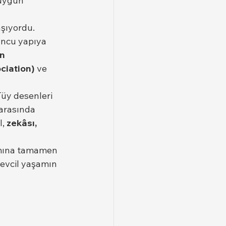
uygun 
aşıyordu. 
uncu yapıya 
n 
ciation)
 ve 
Tüy desenleri 
 arasında 
, 
zekâsı, 
amına tamamen 
 evcil yaşamın 