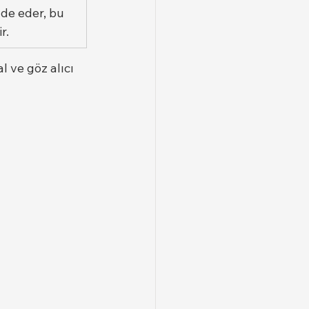
ade eder, bu 
r.
 ve göz alıcı 