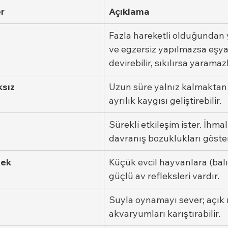
r
Açıklama
Fazla hareketli olduğundan y
ve egzersiz yapılmazsa eşyal
devirebilir, sıkılırsa yaramaz
ksız
Uzun süre yalnız kalmaktan
ayrılık kaygısı geliştirebilir.
Sürekli etkileşim ister. İhmal
davranış bozuklukları göster
sek
Küçük evcil hayvanlara (balık
güçlü av refleksleri vardır.
Suyla oynamayı sever; açık 
akvaryumları karıştırabilir.