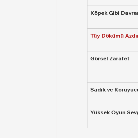
Köpek Gibi Davran
Tüy Dökümü Azdı
Görsel Zarafet
Sadık ve Koruyuc
Yüksek Oyun Sevg