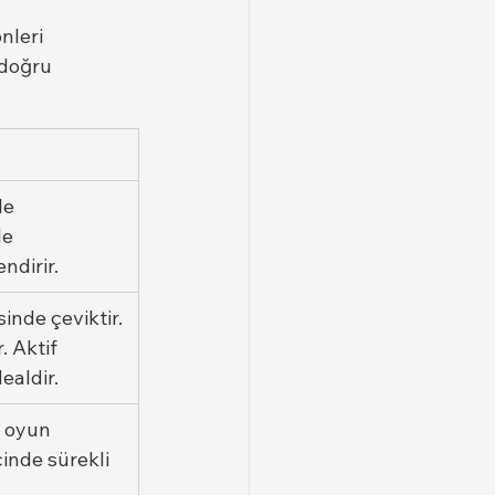
nleri 
 doğru 
le 
le 
ndirir.
nde çeviktir. 
 Aktif 
ealdir.
, oyun 
inde sürekli 