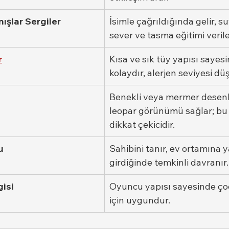
ışlar Sergiler
İsimle çağrıldığında gelir, 
sever ve tasma eğitimi verileb
r
Kısa ve sık tüy yapısı sayesi
kolaydır, alerjen seviyesi dü
Benekli veya mermer desenli 
leopar görünümü sağlar; bu
dikkat çekicidir.
u
Sahibini tanır, ev ortamına y
girdiğinde temkinli davranır.
isi
Oyuncu yapısı sayesinde çoc
için uygundur.