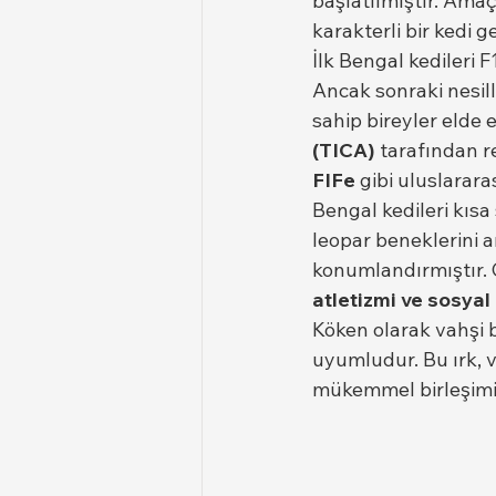
başlatılmıştır. Ama
karakterli bir kedi ge
İlk Bengal kedileri F
Ancak sonraki nesil
sahip bireyler elde ed
(TICA)
 tarafından r
FIFe
 gibi uluslarara
Bengal kedileri kısa
leopar beneklerini a
konumlandırmıştır. 
atletizmi ve sosyal
Köken olarak vahşi 
uyumludur. Bu ırk, 
mükemmel birleşimid