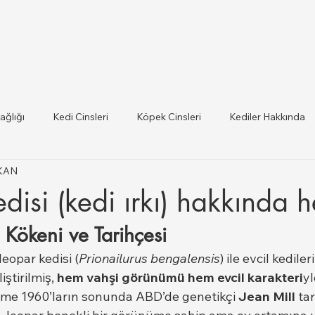
ağlığı
Kedi Cinsleri
Köpek Cinsleri
Kediler Hakkında
IKAN
 ilce Veteriner Listesi
Hayvan Sağlığı ve Mevzuat Güncel
disi (kedi ırkı) hakkında h
 Kökeni ve Tarihçesi
lığı
leopar kedisi (
Prionailurus bengalensis
) ile evcil kediler
ştirilmiş, 
hem vahşi görünümü hem evcil karakteri
yl
leme 1960’ların sonunda ABD’de genetikçi 
Jean Mill
 ta