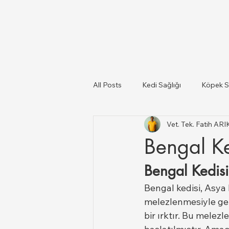
All Posts
Kedi Sağlığı
Köpek S
Vet. Tek. Fatih AR
Kediler Ve Köpekler
Türkiye il
Bengal Ke
Bengal Kedisi
Büyükbaş ve Küçükbaş Hayvan Sağ
Bengal kedisi, Asya 
melezlenmesiyle geli
bir ırktır. Bu melez