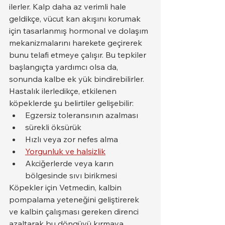
ilerler. Kalp daha az verimli hale 
geldikçe, vücut kan akışını korumak 
için tasarlanmış hormonal ve dolaşım 
mekanizmalarını harekete geçirerek 
bunu telafi etmeye çalışır. Bu tepkiler 
başlangıçta yardımcı olsa da, 
sonunda kalbe ek yük bindirebilirler.
Hastalık ilerledikçe, etkilenen 
köpeklerde şu belirtiler gelişebilir:
Egzersiz toleransının azalması
sürekli öksürük
Hızlı veya zor nefes alma
Yorgunluk ve halsizlik
Akciğerlerde veya karın 
bölgesinde sıvı birikmesi
Köpekler için Vetmedin, kalbin 
pompalama yeteneğini geliştirerek 
ve kalbin çalışması gereken direnci 
azaltarak bu döngüyü kırmaya 