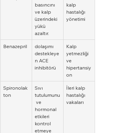
basıncını 
kalp 
ve kalp 
hastalığı 
üzerindeki 
yönetimi
yükü 
azaltır.
Benazepril
dolaşımı 
Kalp 
destekleye
yetmezliği 
n ACE 
ve 
inhibitörü
hipertansiy
on
Spironolak
Sıvı 
İleri kalp 
ton
tutulumunu
hastalığı 
 ve 
vakaları
hormonal 
etkileri 
kontrol 
etmeye 