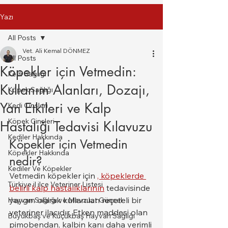
Yazı
All Posts
Vet. Ali Kemal DÖNMEZ
All Posts
Köpekler için Vetmedin:
Kedi Sağlığı
Kullanım Alanları, Dozajı,
Köpek Sağlığı
Yan Etkileri ve Kalp
Kedi Cinsleri
Köpek Cinsleri
Hastalığı Tedavisi Kılavuzu
Kediler Hakkında
Köpekler için Vetmedin 
Köpekler Hakkında
nedir?
Kediler Ve Köpekler
Vetmedin köpekler için 
, köpeklerde 
Türkiye il ilce Veteriner Listesi
belirli kalp hastalıklarının
 tedavisinde 
yaygın olarak kullanılan reçeteli bir 
Hayvan Sağlığı ve Mevzuat Güncel
veteriner ilacıdır. Etken maddesi olan 
Büyükbaş ve Küçükbaş Hayvan Sağlığı
pimobendan, kalbin kanı daha verimli 