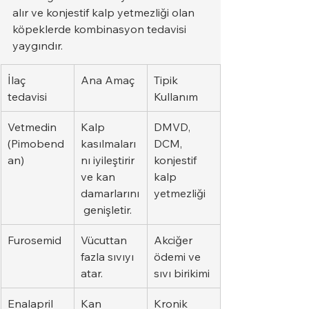
alır ve konjestif kalp yetmezliği olan 
köpeklerde kombinasyon tedavisi 
yaygındır.
İlaç 
Ana Amaç
Tipik 
tedavisi
Kullanım
Vetmedin 
Kalp 
DMVD, 
(Pimobend
kasılmaları
DCM, 
an)
nı iyileştirir 
konjestif 
ve kan 
kalp 
damarlarını
yetmezliği
 genişletir.
Furosemid
Vücuttan 
Akciğer 
fazla sıvıyı 
ödemi ve 
atar.
sıvı birikimi
Enalapril
Kan 
Kronik 