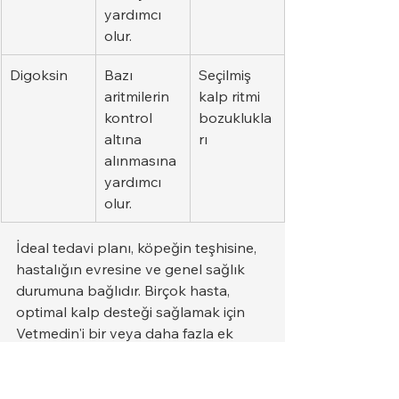
yardımcı 
olur.
Digoksin
Bazı 
Seçilmiş 
aritmilerin 
kalp ritmi 
kontrol 
bozuklukla
altına 
rı
alınmasına 
yardımcı 
olur.
İdeal tedavi planı, köpeğin teşhisine, 
hastalığın evresine ve genel sağlık 
durumuna bağlıdır. Birçok hasta, 
optimal kalp desteği sağlamak için 
Vetmedin'i bir veya daha fazla ek 
ilaçla birlikte alır.
Köpeklerde Vetmedin 