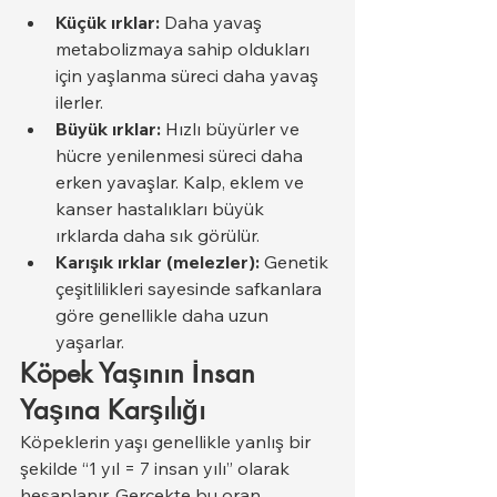
Küçük ırklar:
 Daha yavaş 
metabolizmaya sahip oldukları 
için yaşlanma süreci daha yavaş 
ilerler.
Büyük ırklar:
 Hızlı büyürler ve 
hücre yenilenmesi süreci daha 
erken yavaşlar. Kalp, eklem ve 
kanser hastalıkları büyük 
ırklarda daha sık görülür.
Karışık ırklar (melezler):
 Genetik 
çeşitlilikleri sayesinde safkanlara 
göre genellikle daha uzun 
yaşarlar.
Köpek Yaşının İnsan 
Yaşına Karşılığı
Köpeklerin yaşı genellikle yanlış bir 
şekilde “1 yıl = 7 insan yılı” olarak 
hesaplanır. Gerçekte bu oran, 