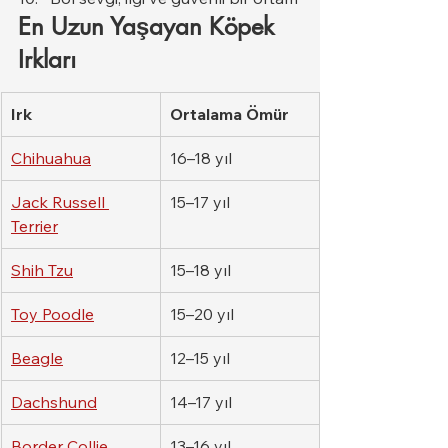
En Uzun Yaşayan Köpek 
Irkları
Irk
Ortalama Ömür
Chihuahua
16–18 yıl
Jack Russell 
15–17 yıl
Terrier
Shih Tzu
15–18 yıl
Toy Poodle
15–20 yıl
Beagle
12–15 yıl
Dachshund
14–17 yıl
Border Collie
13–16 yıl