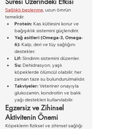
Süresi Üzerindeki Etkisi
Sağlıklı beslenme
, uzun ömrün 
temelidir.
Protein:
 Kas kütlesini korur ve 
bağışıklık sistemini güçlendirir.
Yağ asitleri (Omega-3, Omega-
6):
 Kalp, deri ve tüy sağlığını 
destekler.
Lif:
 Sindirim sistemini düzenler.
Su:
 Dehidrasyon, yaşlı 
köpeklerde ölümcül olabilir; her 
zaman taze su bulundurulmalıdır.
Takviyeler:
 Veteriner onayıyla 
glukozamin, kondroitin ve balık 
yağı destekleri kullanılabilir.
Egzersiz ve Zihinsel 
Aktivitenin Önemi
Köpeklerin fiziksel ve zihinsel sağlığı 