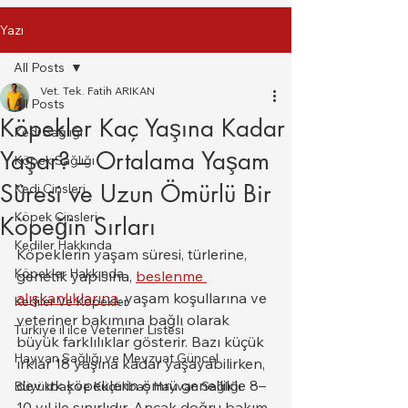
Yazı
All Posts
Vet. Tek. Fatih ARIKAN
All Posts
Köpekler Kaç Yaşına Kadar
Kedi Sağlığı
Yaşar? – Ortalama Yaşam
Köpek Sağlığı
Süresi ve Uzun Ömürlü Bir
Kedi Cinsleri
Köpek Cinsleri
Köpeğin Sırları
Kediler Hakkında
Köpeklerin yaşam süresi, türlerine, 
Köpekler Hakkında
genetik yapısına, 
beslenme 
alışkanlıklarına
, yaşam koşullarına ve 
Kediler Ve Köpekler
veteriner bakımına bağlı olarak 
Türkiye il ilce Veteriner Listesi
büyük farklılıklar gösterir. Bazı küçük 
Hayvan Sağlığı ve Mevzuat Güncel
ırklar 18 yaşına kadar yaşayabilirken, 
dev ırk köpeklerin ömrü genellikle 8–
Büyükbaş ve Küçükbaş Hayvan Sağlığı
10 yıl ile sınırlıdır. Ancak doğru bakım, 