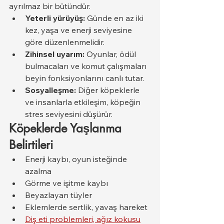
ayrılmaz bir bütündür.
Yeterli yürüyüş:
 Günde en az iki 
kez, yaşa ve enerji seviyesine 
göre düzenlenmelidir.
Zihinsel uyarım:
 Oyunlar, ödül 
bulmacaları ve komut çalışmaları 
beyin fonksiyonlarını canlı tutar.
Sosyalleşme:
 Diğer köpeklerle 
ve insanlarla etkileşim, köpeğin 
stres seviyesini düşürür.
Köpeklerde Yaşlanma 
Belirtileri
Enerji kaybı, oyun isteğinde 
azalma
Görme ve işitme kaybı
Beyazlayan tüyler
Eklemlerde sertlik, yavaş hareket
Diş eti problemleri, ağız kokusu