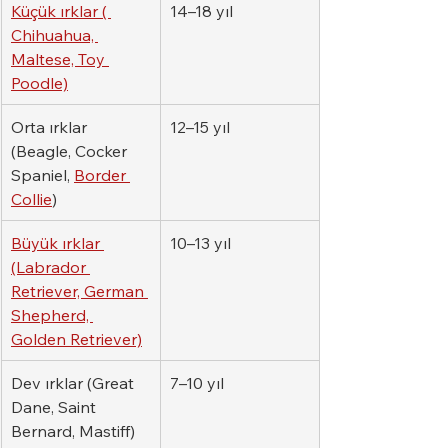
Küçük ırklar ( 
14–18 yıl
Chihuahua, 
Maltese, Toy 
Poodle)
Orta ırklar 
12–15 yıl
(Beagle, Cocker 
Spaniel, 
Border 
Collie
)
Büyük ırklar 
10–13 yıl
(Labrador 
Retriever, German 
Shepherd, 
Golden Retriever)
Dev ırklar (Great 
7–10 yıl
Dane, Saint 
Bernard, Mastiff)