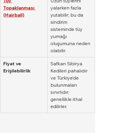
Tüy 
Uzun tüylerini 
Topaklanması 
yalarken fazla 
(Hairball)
yutabilir; bu da 
sindirim 
sisteminde tüy 
yumağı 
oluşumuna neden 
olabilir.
Fiyat ve 
Safkan Sibirya 
Erişilebilirlik
Kedileri pahalıdır 
ve Türkiye’de 
bulunmaları 
sınırlıdır; 
genellikle ithal 
edilirler.