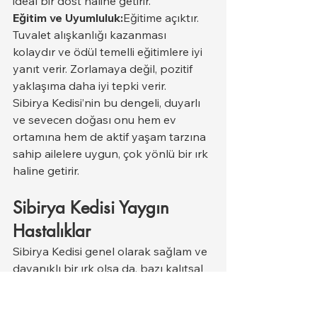
ideal bir dost haline getirir.
Eğitim ve Uyumluluk:
Eğitime açıktır. 
Tuvalet alışkanlığı kazanması 
kolaydır ve ödül temelli eğitimlere iyi 
yanıt verir. Zorlamaya değil, pozitif 
yaklaşıma daha iyi tepki verir.
Sibirya Kedisi’nin bu dengeli, duyarlı 
ve sevecen doğası onu hem ev 
ortamına hem de aktif yaşam tarzına 
sahip ailelere uygun, çok yönlü bir ırk 
haline getirir.
Sibirya Kedisi Yaygın 
Hastalıklar
Sibirya Kedisi genel olarak sağlam ve 
dayanıklı bir ırk olsa da, bazı kalıtsal 
ve metabolik hastalıklara yatkınlık 
gösterebilir. Doğal seleksiyonla 