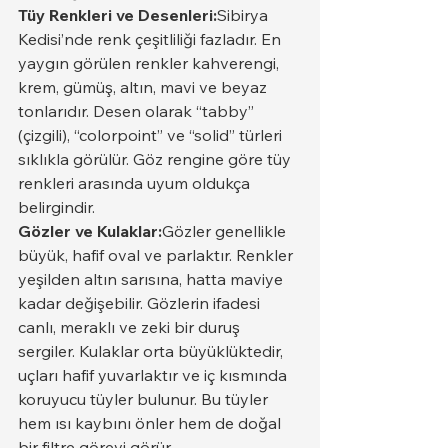
Tüy Renkleri ve Desenleri:
Sibirya 
Kedisi’nde renk çeşitliliği fazladır. En 
yaygın görülen renkler kahverengi, 
krem, gümüş, altın, mavi ve beyaz 
tonlarıdır. Desen olarak “tabby” 
(çizgili), “colorpoint” ve “solid” türleri 
sıklıkla görülür. Göz rengine göre tüy 
renkleri arasında uyum oldukça 
belirgindir.
Gözler ve Kulaklar:
Gözler genellikle 
büyük, hafif oval ve parlaktır. Renkler 
yeşilden altın sarısına, hatta maviye 
kadar değişebilir. Gözlerin ifadesi 
canlı, meraklı ve zeki bir duruş 
sergiler. Kulaklar orta büyüklüktedir, 
uçları hafif yuvarlaktır ve iç kısmında 
koruyucu tüyler bulunur. Bu tüyler 
hem ısı kaybını önler hem de doğal 
bir filtre görevi görür.