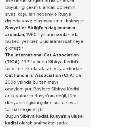
1870’lerde sergilenen ilk örnekler 
büyük ilgi çekmiş, ancak dönemin 
siyasi koşulları nedeniyle Rusya 
dışında yaygınlaşması sınırlı kalmıştır. 
Sovyetler Birliği’nin dağılmasının 
ardından
, 1980’li yılların sonlarında 
bu kedi yeniden uluslararası sahneye 
çıkmıştır.
The International Cat Association 
(TICA)
, 1992 yılında Sibirya Kedisi’ni 
resmi bir ırk olarak tanımış; ardından 
Cat Fanciers’ Association (CFA)
 da 
2006 yılında bu tanımayı 
onaylamıştır. Böylece Sibirya Kedisi 
artık yalnızca Rusya’nın değil, tüm 
dünyanın ilgisini çeken asil bir evcil 
tür haline gelmiştir.
Bugün Sibirya Kedisi, 
Rusya’nın ulusal 
kedisi
 olarak anılmakta; sadık 