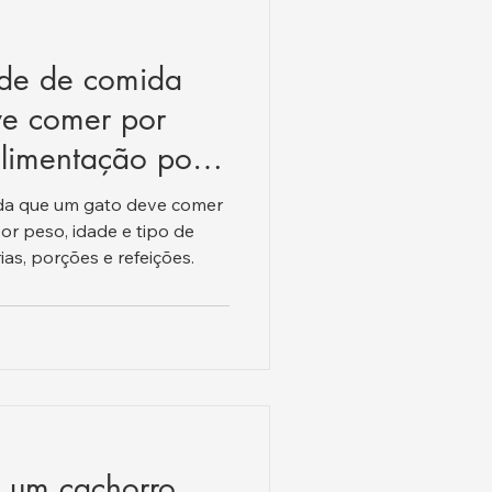
ade de comida
ve comer por
alimentação por
po de alimento.
da que um gato deve comer
or peso, idade e tipo de
ias, porções e refeições.
 um cachorro