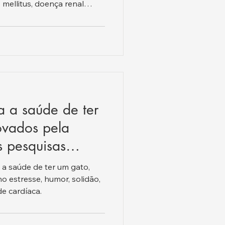
mellitus, doença renal
enal crônica (DRC), doenças
, prevenção e cuidados
a a saúde de ter
ovados pela
s pesquisas
.
 a saúde de ter um gato,
no estresse, humor, solidão,
de cardíaca.