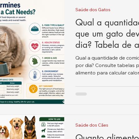
Saúde dos Gatos
Qual a quantid
que um gato de
dia? Tabela de 
peso, idade e ti
Qual a quantidade de comi
por dia? Consulte tabelas p
alimento para calcular calor
Saúde dos Cães
Quanto alimento