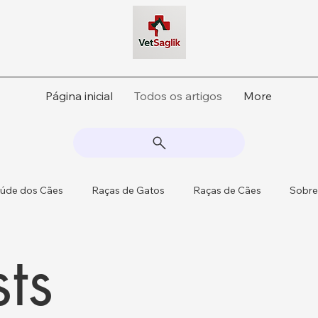
Página inicial
Todos os artigos
More
úde dos Cães
Raças de Gatos
Raças de Cães
Sobre
sts
 Atualizações Regulat
Saúde do Gado