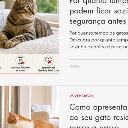
Por quanto temp
podem ficar soz
segurança antes 
Por quanto tempo os gatos
Descubra por quanto tempo
sozinho e confira dicas ess
de sair de casa.
Sobre Gatos
Como apresenta
ao seu gato resi
passo a passo