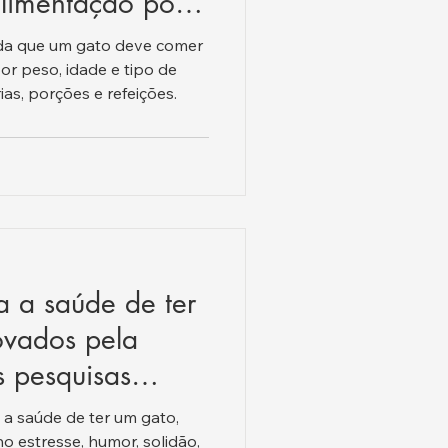
alimentação por
po de alimento.
da que um gato deve comer
or peso, idade e tipo de
ias, porções e refeições.
a a saúde de ter
ovados pela
s pesquisas
.
 a saúde de ter um gato,
no estresse, humor, solidão,