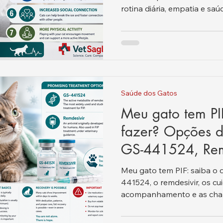
rotina diária, empatia e saú
Saúde dos Gatos
Meu gato tem PI
fazer? Opções d
GS-441524, Rem
recuperação.
Meu gato tem PIF: saiba o 
441524, o remdesivir, os cu
acompanhamento e as chan