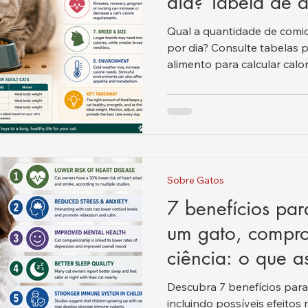
dia? Tabela de 
peso, idade e ti
Qual a quantidade de comi
por dia? Consulte tabelas p
alimento para calcular calor
Sobre Gatos
7 benefícios par
um gato, compr
ciência: o que a
realmente dizem
Descubra 7 benefícios para
incluindo possíveis efeitos 