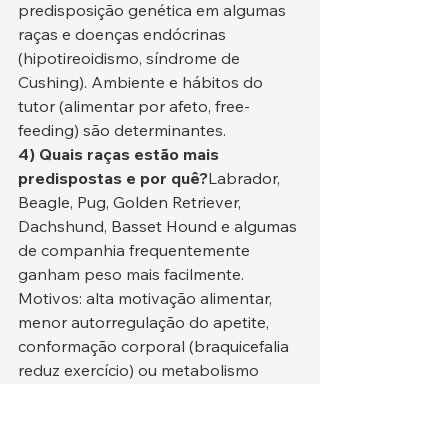
predisposição genética em algumas 
raças e doenças endócrinas 
(hipotireoidismo, síndrome de 
Cushing). Ambiente e hábitos do 
tutor (alimentar por afeto, free-
feeding) são determinantes.
4) Quais raças estão mais 
predispostas e por quê?
Labrador, 
Beagle, Pug, Golden Retriever, 
Dachshund, Basset Hound e algumas 
de companhia frequentemente 
ganham peso mais facilmente. 
Motivos: alta motivação alimentar, 
menor autorregulação do apetite, 
conformação corporal (braquicefalia 
reduz exercício) ou metabolismo 
intrínseco. Isso não torna inevitável a 
obesidade — apenas aumenta a 
vigilância necessária.