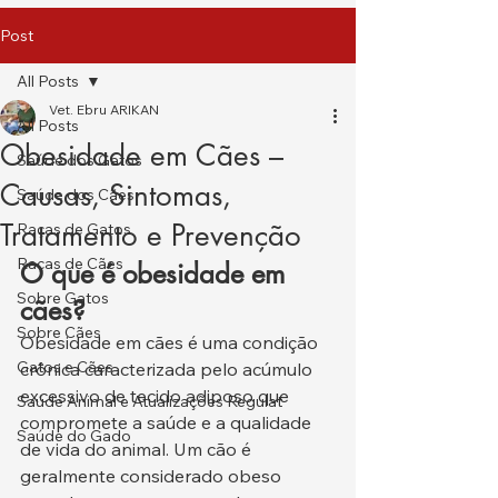
Post
All Posts
Vet. Ebru ARIKAN
All Posts
Obesidade em Cães –
Saúde dos Gatos
Causas, Sintomas,
Saúde dos Cães
Tratamento e Prevenção
Raças de Gatos
Raças de Cães
O que é obesidade em 
Sobre Gatos
cães?
Sobre Cães
Obesidade em cães é uma condição 
Gatos e Cães
crônica caracterizada pelo acúmulo 
excessivo de tecido adiposo que 
Saúde Animal e Atualizações Regulat
compromete a saúde e a qualidade 
Saúde do Gado
de vida do animal. Um cão é 
geralmente considerado obeso 