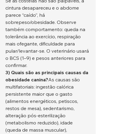
Se as costelas não são palpáveis, a 
cintura desapareceu e o abdome 
parece “caído”, há 
sobrepeso/obesidade. Observe 
também comportamento: queda na 
tolerância ao exercício, respiração 
mais ofegante, dificuldade para 
pular/levantar-se. O veterinário usará 
o BCS (1–9) e pesos anteriores para 
confirmar.
3) Quais são as principais causas da 
obesidade canina?
As causas são 
multifatoriais: ingestão calórica 
persistente maior que o gasto 
(alimentos energéticos, petiscos, 
restos de mesa), sedentarismo, 
alteração pós-esterilização 
(metabolismo reduzido), idade 
(queda de massa muscular), 