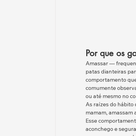
Por que os g
Amassar — frequent
patas dianteiras pa
comportamento que f
comumente observad
ou até mesmo no co
As raízes do hábit
mamam, amassam a b
Esse comportamento
aconchego e segura