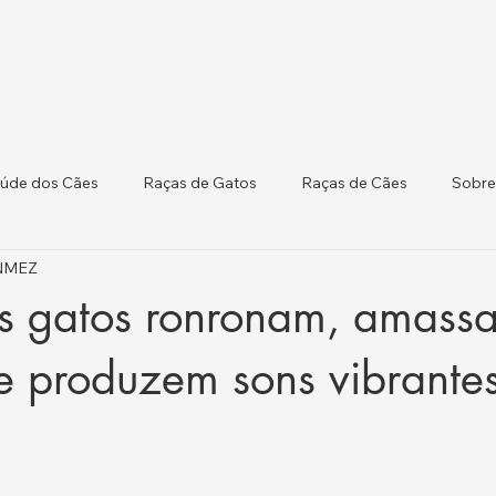
úde dos Cães
Raças de Gatos
Raças de Cães
Sobre
ÖNMEZ
 Atualizações Regulat
Saúde do Gado
os gatos ronronam, amas
e produzem sons vibrante