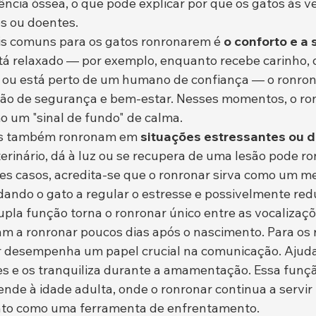
tência óssea, o que pode explicar por que os gatos às 
s ou doentes.
s comuns para os gatos ronronarem é 
o conforto e a 
á relaxado — por exemplo, enquanto recebe carinho,
 ou está perto de um humano de confiança — o ronron
ção de segurança e bem-estar. Nesses momentos, o ro
 um "sinal de fundo" de calma.
os também ronronam em 
situações estressantes ou 
terinário, dá à luz ou se recupera de uma lesão pode ro
s casos, acredita-se que o ronronar sirva como um m
ando o gato a regular o estresse e possivelmente redu
upla função torna o ronronar único entre as vocalizaçõ
m a ronronar poucos dias após o nascimento. Para os
r desempenha um papel crucial na comunicação. Ajuda
tes e os tranquiliza durante a amamentação. Essa função
ende à idade adulta, onde o ronronar continua a servir
anto como uma ferramenta de enfrentamento.