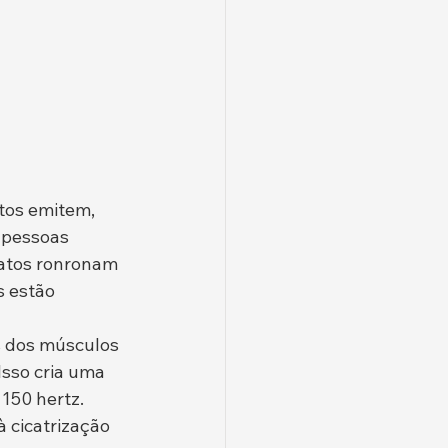
tos emitem, 
 pessoas 
gatos ronronam 
s estão 
s dos músculos 
Isso cria uma 
150 hertz. 
 cicatrização 