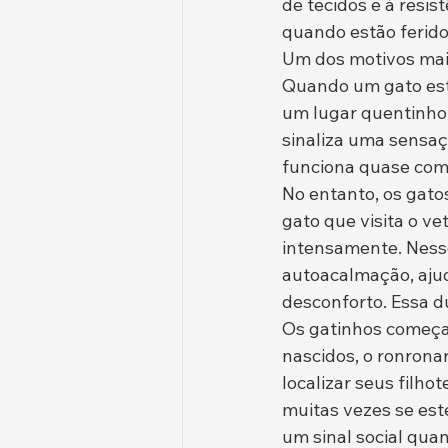
de tecidos e à resis
quando estão ferido
Um dos motivos mai
Quando um gato est
um lugar quentinho
sinaliza uma sensa
funciona quase como
No entanto, os gat
gato que visita o ve
intensamente. Nesse
autoacalmação, ajud
desconforto. Essa d
Os gatinhos começa
nascidos, o ronrona
localizar seus filho
muitas vezes se est
um sinal social qu