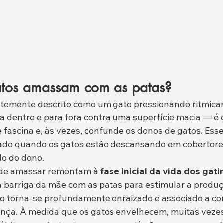
atos amassam com as patas?
emente descrito como um gato pressionando ritmica
ra dentro e para fora contra uma superfície macia — é 
ascina e, às vezes, confunde os donos de gatos. Ess
o quando os gatos estão descansando em cobertores
lo do dono.
o de amassar remontam à 
fase inicial da vida dos gat
arriga da mãe com as patas para estimular a produção
 torna-se profundamente enraizado e associado a con
nça. À medida que os gatos envelhecem, muitas vezes