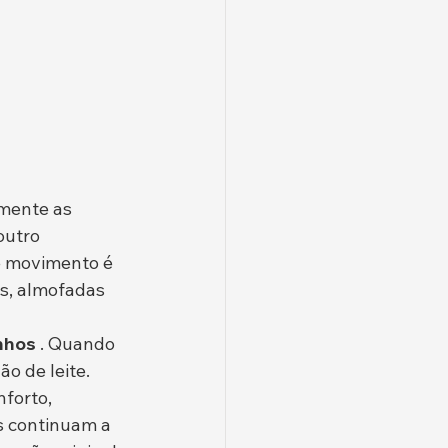
mente as 
outro 
e movimento é 
, almofadas 
inhos
 . Quando 
 de leite. 
forto, 
 continuam a 