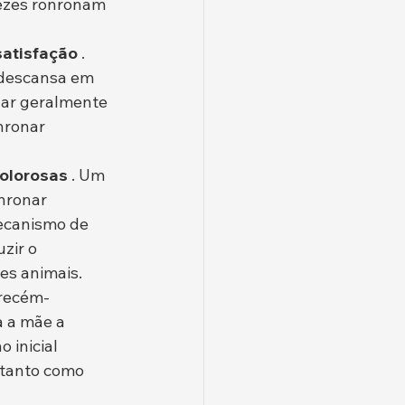
vezes ronronam 
satisfação
 . 
 descansa em 
ar geralmente 
nronar 
dolorosas
 . Um 
nronar 
ecanismo de 
zir o 
es animais.
 recém-
 a mãe a 
 inicial 
 tanto como 