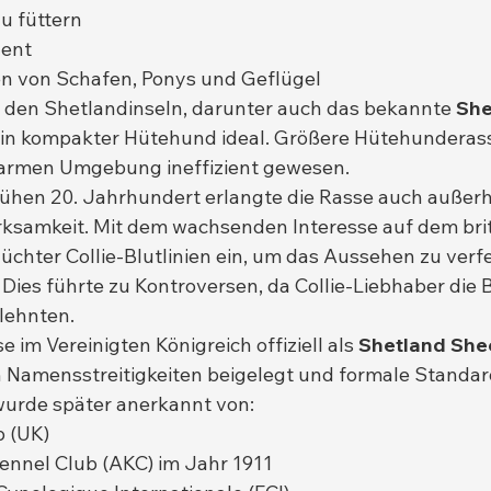
zu füttern
gent
n von Schafen, Ponys und Geflügel
f den Shetlandinseln, darunter auch das bekannte 
She
 ein kompakter Hütehund ideal. Größere Hütehunderass
narmen Umgebung ineffizient gewesen.
rühen 20. Jahrhundert erlangte die Rasse auch außerha
amkeit. Mit dem wachsenden Interesse auf dem brit
üchter Collie-Blutlinien ein, um das Aussehen zu verf
. Dies führte zu Kontroversen, da Collie-Liebhaber die
blehnten.
 im Vereinigten Königreich offiziell als 
Shetland Sh
 Namensstreitigkeiten beigelegt und formale Standard
wurde später anerkannt von:
b (UK)
ennel Club (AKC) im Jahr 1911