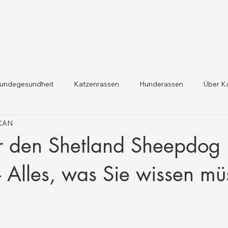
undegesundheit
Katzenrassen
Hunderassen
Über K
IKAN
dheit und Gesetzesaktualis
Nutztiergesundheit
er den Shetland Sheepdog
 – Alles, was Sie wissen m