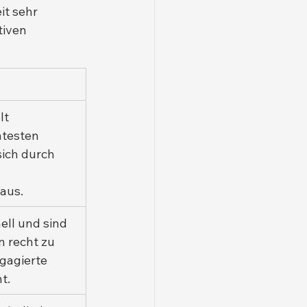
it sehr 
tiven 
t 
ntesten 
ich durch 
aus.
ll und sind 
n recht zu 
gagierte 
t.