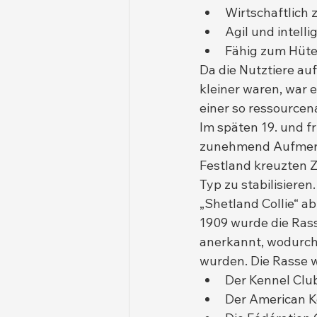
Wirtschaftlich 
Agil und intelli
Fähig zum Hüte
Da die Nutztiere au
kleiner waren, war
einer so ressource
Im späten 19. und f
zunehmend Aufmerks
Festland kreuzten Z
Typ zu stabilisieren
„Shetland Collie“ a
1909 wurde die Rasse
anerkannt, wodurch
wurden. Die Rasse 
Der Kennel Clu
Der American K