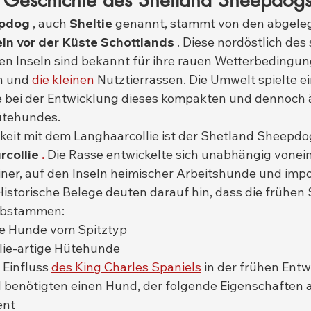
 Geschichte des Shetland Sheepdog
epdog
 , auch 
Sheltie
 genannt, stammt von den abgele
ln vor der Küste Schottlands
 . Diese nordöstlich des
n Inseln sind bekannt für ihre rauen Wetterbedingung
n und 
die kleinen
 Nutztierrassen. Die Umwelt spielte ei
e bei der Entwicklung dieses kompakten und dennoch 
ütehundes.
hkeit mit dem Langhaarcollie ist der Shetland Sheepdo
rcollie
.
 Die Rasse entwickelte sich unabhängig vonei
iner, auf den Inseln heimischer Arbeitshunde und impor
storische Belege deuten darauf hin, dass die frühen S
abstammen:
he Hunde vom Spitztyp
lie-artige Hütehunde
Einfluss 
des King Charles Spaniels
 in der frühen Ent
l benötigten einen Hund, der folgende Eigenschaften 
ent