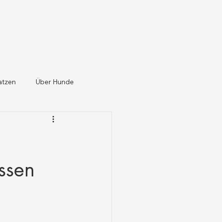
atzen
Über Hunde
üssen