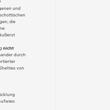
s
genen und 
 schottischen 
en, die 
ne 
äußerst 
g 
nicht 
nander durch 
tierter 
helties von 
wicklung
aufwies: