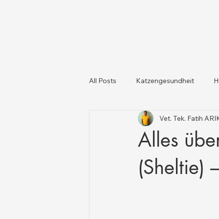
All Posts
Katzengesundheit
H
Vet. Tek. Fatih AR
Katzen und Hunde
Tiergesun
Alles üb
(Sheltie)