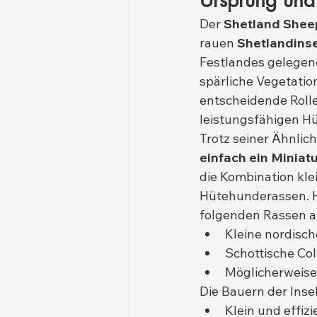
Ursprung und
Der 
Shetland She
rauen 
Shetlandinse
Festlandes gelegene
spärliche Vegetatio
entscheidende Roll
leistungsfähigen H
Trotz seiner Ähnlic
einfach ein Miniatu
die Kombination kle
Hütehunderassen. Hi
folgenden Rassen 
Kleine nordisc
Schottische Col
Möglicherweise 
Die Bauern der Inse
Klein und effizi