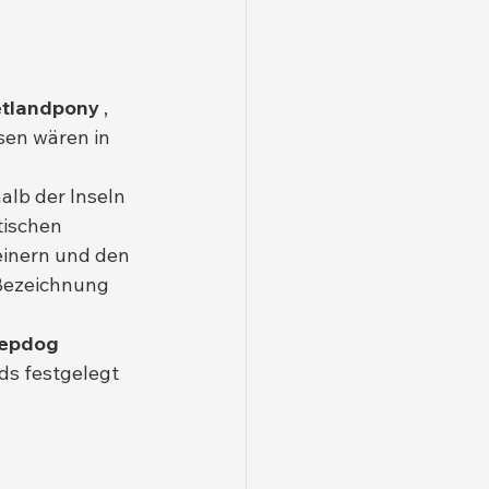
tlandpony
 , 
en wären in 
lb der Inseln 
ischen 
einern und den 
 Bezeichnung 
eepdog
s festgelegt 