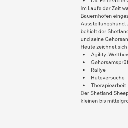
Die Fédération 
Im Laufe der Zeit w
Bauernhöfen einges
Ausstellungshund. An
behielt der Shetlan
und seine Gehorsam
Heute zeichnet sich
Agility-Wettbe
Gehorsamsprü
Rallye
Hüteversuche
Therapiearbeit
Der Shetland Sheepd
kleinen bis mittelg