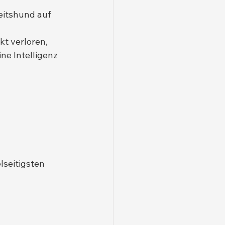
eitshund auf 
 
t verloren, 
e Intelligenz 
lseitigsten 