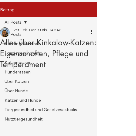
Beitrag
All Posts
Vet. Tek. Deniz Utku TAMAY
All Posts
Alles über Kinkalow-Katzen:
Katzengesundheit
Eigenschaften, Pflege und
Hundegesundheit
Temperament
Katzenrassen
Hunderassen
Über Katzen
Über Hunde
Katzen und Hunde
Tiergesundheit und Gesetzesaktualis
Nutztiergesundheit