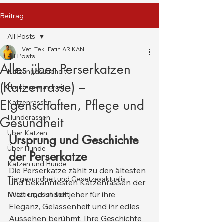
Beitrag
All Posts
Vet. Tek. Fatih ARIKAN
All Posts
Alles über Perserkatzen
Katzengesundheit
(Katzenrasse) –
Hundegesundheit
Eigenschaften, Pflege und
Katzenrassen
Hunderassen
Gesundheit
Über Katzen
Ursprung und Geschichte 
Über Hunde
der Perserkatze
Katzen und Hunde
Die Perserkatze zählt zu den ältesten 
Tiergesundheit und Gesetzesaktualis
und bekanntesten Katzenrassen der 
Welt und ist seit jeher für ihre 
Nutztiergesundheit
Eleganz, Gelassenheit und ihr edles 
Aussehen berühmt. Ihre Geschichte 