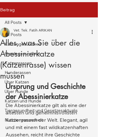
Beitrag
All Posts
Vet. Tek. Fatih ARIKAN
All Posts
Alles, was Sie über die
Katzengesundheit
Abessinierkatze
Hundegesundheit
(Katzenrasse) wissen
Katzenrassen
Hunderassen
müssen
Über Katzen
Ursprung und Geschichte 
Über Hunde
der Abessinierkatze
Katzen und Hunde
Die Abessinierkatze gilt als eine der 
Tiergesundheit und Gesetzesaktualis
ältesten und geheimnisvollsten 
Katzenrassen der Welt. Elegant, agil 
Nutztiergesundheit
und mit einem fast wildkatzenhaften 
Aussehen, reicht ihre Geschichte 