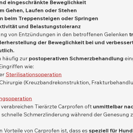
und eingeschränkte Beweglichkeit
m Gehen, Laufen oder Stehen
en beim Treppensteigen oder Springen
tivität und Belastungstoleranz
ung von Entzündungen in den betroffenen Gelenken 
t
erherstellung der Beweglichkeit bei und verbessert
tlich.
 häufig zur 
postoperativen Schmerzbehandlung
 ein
ingriffen wie:
er 
Sterilisationsoperation
Chirurgie (Kreuzbandrekonstruktion, Frakturbehandl
ngsoperation
m verabreichen Tierärzte Carprofen oft 
unmittelbar nac
ne schnelle Schmerzlinderung während der Genesung z
n Vorteile von Carprofen ist, dass es 
speziell für Hund