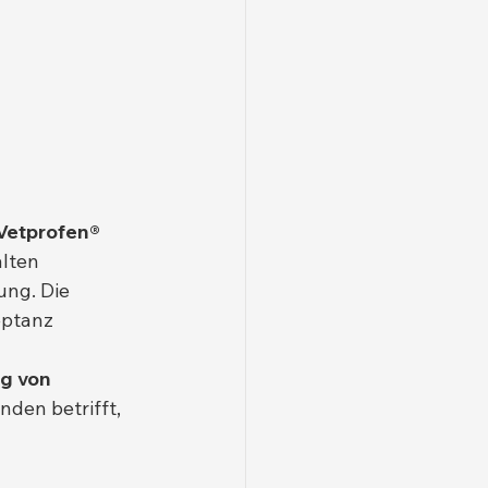
Vetprofen® 
lten 
ng. Die 
eptanz 
g von 
nden betrifft, 