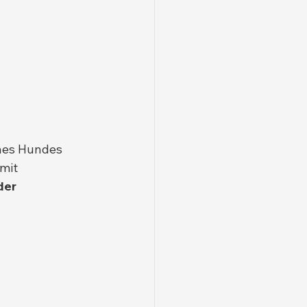
nes Hundes 
mit 
der 