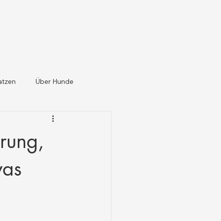
atzen
Über Hunde
rung,
was