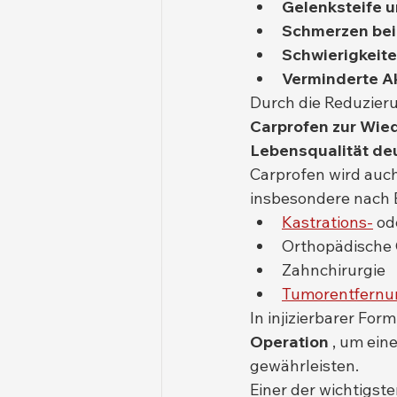
Gelenksteife 
Schmerzen bei
Schwierigkeit
Verminderte Ak
Durch die Reduzier
Carprofen zur Wied
Lebensqualität deu
Carprofen wird auch
insbesondere nach E
Kastrations-
 od
Orthopädische 
Zahnchirurgie
Tumorentfernu
In injizierbarer For
Operation
 , um ei
gewährleisten.
Einer der wichtigste