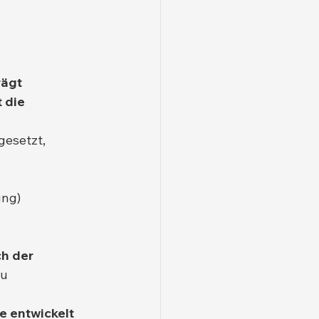
rägt 
 die 
gesetzt, 
ung)
h der 
u 
e entwickelt 