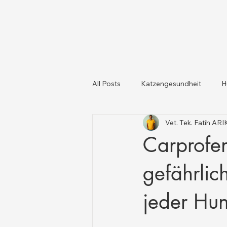
All Posts
Katzengesundheit
H
Vet. Tek. Fatih AR
Katzen und Hunde
Tiergesun
Carprofen
gefährli
jeder Hun