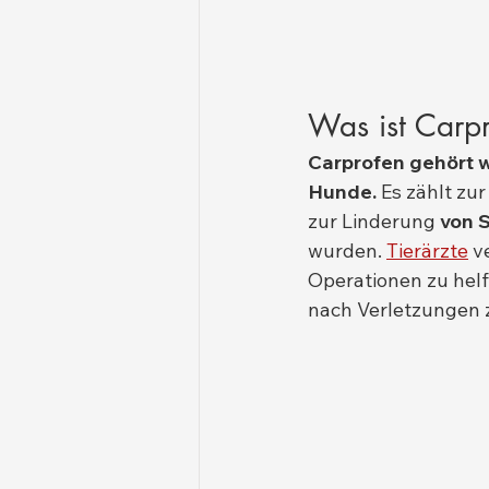
Was ist Carp
Carprofen gehört w
Hunde.
 Es zählt zu
zur Linderung 
von 
wurden. 
Tierärzte
 v
Operationen zu hel
nach Verletzungen z