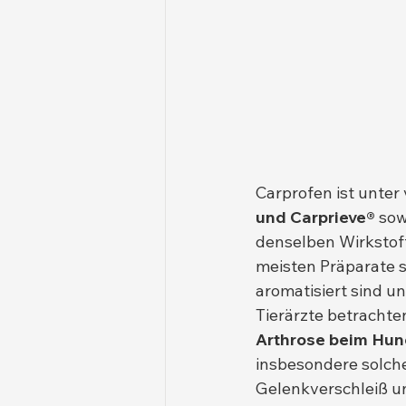
Carprofen ist unte
und Carprieve®
 so
denselben Wirkstoff
meisten Präparate s
aromatisiert sind u
Tierärzte betrachten
Arthrose beim Hu
insbesondere solche
Gelenkverschleiß u