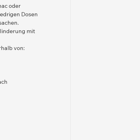
nac oder 
iedrigen Dosen 
sachen. 
linderung mit 
rhalb von:
ach 