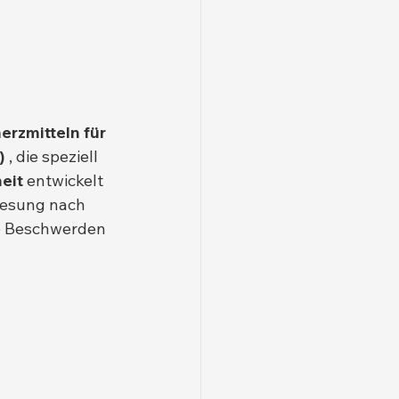
rzmitteln für 
)
 , die speziell 
eit
 entwickelt 
nesung nach 
e Beschwerden 