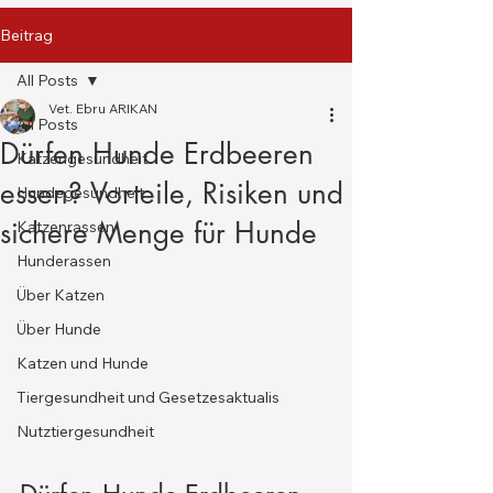
Beitrag
All Posts
Vet. Ebru ARIKAN
All Posts
Dürfen Hunde Erdbeeren
Katzengesundheit
essen? Vorteile, Risiken und
Hundegesundheit
sichere Menge für Hunde
Katzenrassen
Hunderassen
Über Katzen
Über Hunde
Katzen und Hunde
Tiergesundheit und Gesetzesaktualis
Nutztiergesundheit