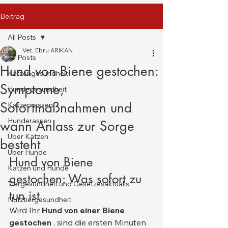
Beitrag
All Posts
Vet. Ebru ARIKAN
All Posts
Hund von Biene gestochen:
Katzengesundheit
Symptome,
Hundegesundheit
Sofortmaßnahmen und
Katzenrassen
Hunderassen
wann Anlass zur Sorge
Über Katzen
besteht
Über Hunde
Hund von Biene 
Katzen und Hunde
gestochen: Was sofort zu 
Tiergesundheit und Gesetzesaktualis
tun ist
Nutztiergesundheit
Wird Ihr 
Hund von einer Biene 
gestochen
 , sind die ersten Minuten 