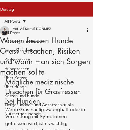
Beitrag
All Posts
Vet. Ali Kemal DÖNMEZ
All Posts
Warum fressen Hunde
Katzengesundheit
Gras? Ursachen, Risiken
Hundegesundheit
und wann man sich Sorgen
Katzenrassen
Hunderassen
machen sollte
Über Katzen
Mögliche medizinische 
Über Hunde
Ursachen für Grasfressen 
Katzen und Hunde
bei Hunden
Tiergesundheit und Gesetzesaktualis
Wenn Gras häufig, zwanghaft oder in 
Nutztiergesundheit
Verbindung mit Symptomen 
gefressen wird, ist es wichtig, 