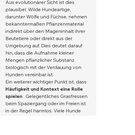
Aus evolutionärer Sicht ist dies 
plausibel. Wilde Hundeartige, 
darunter Wölfe und Füchse, nehmen 
bekanntermaßen Pflanzenmaterial 
indirekt über den Mageninhalt ihrer 
Beutetiere oder direkt aus der 
Umgebung auf. Dies deutet darauf 
hin, dass die Aufnahme kleiner 
Mengen pflanzlicher Substanz 
biologisch mit der Verdauung von 
Hunden vereinbar ist.
Ein weiterer wichtiger Punkt ist, dass 
Häufigkeit und Kontext eine Rolle 
spielen
 . Gelegentliches Grasfressen 
beim Spaziergang oder im Freien ist 
in der Regel harmlos. Viele Hunde 
knabbern kurz am Gras und gehen 
dann weiter, ohne dass dies Folgen 
hat. In diesen Fällen besteht 