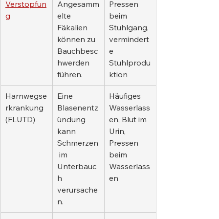
Verstopfun
Angesamm
Pressen 
g
elte 
beim 
Fäkalien 
Stuhlgang, 
können zu 
vermindert
Bauchbesc
e 
hwerden 
Stuhlprodu
führen.
ktion
Harnwegse
Eine 
Häufiges 
rkrankung 
Blasenentz
Wasserlass
(FLUTD)
ündung 
en, Blut im 
kann 
Urin, 
Schmerzen
Pressen 
 im 
beim 
Unterbauc
Wasserlass
h 
en
verursache
n.