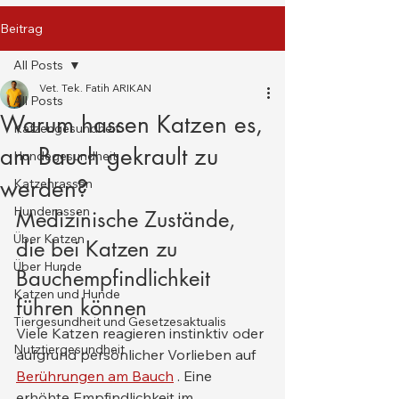
Beitrag
All Posts
Vet. Tek. Fatih ARIKAN
All Posts
Warum hassen Katzen es,
Katzengesundheit
am Bauch gekrault zu
Hundegesundheit
werden?
Katzenrassen
Hunderassen
Medizinische Zustände, 
Über Katzen
die bei Katzen zu 
Über Hunde
Bauchempfindlichkeit 
Katzen und Hunde
führen können
Tiergesundheit und Gesetzesaktualis
Viele Katzen reagieren instinktiv oder 
Nutztiergesundheit
aufgrund persönlicher Vorlieben auf 
Berührungen am Bauch
 . Eine 
erhöhte Empfindlichkeit im 