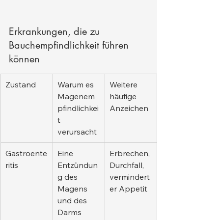
Erkrankungen, die zu 
Bauchempfindlichkeit führen 
können
Zustand
Warum es 
Weitere 
Magenem
häufige 
pfindlichkei
Anzeichen
t 
verursacht
Gastroente
Eine 
Erbrechen, 
ritis
Entzündun
Durchfall, 
g des 
vermindert
Magens 
er Appetit
und des 
Darms 