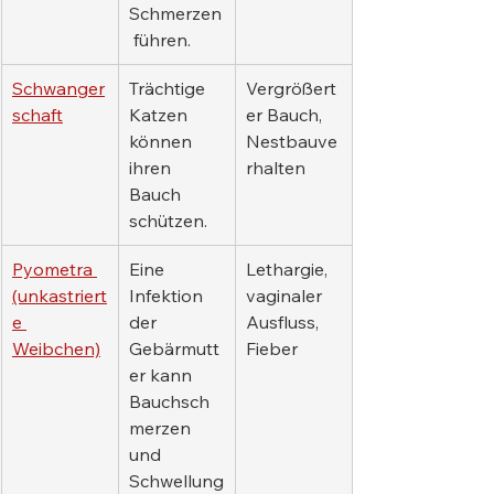
Schmerzen
 führen.
Schwanger
Trächtige 
Vergrößert
schaft
Katzen 
er Bauch, 
können 
Nestbauve
ihren 
rhalten
Bauch 
schützen.
Pyometra 
Eine 
Lethargie, 
(unkastriert
Infektion 
vaginaler 
e 
der 
Ausfluss, 
Weibchen)
Gebärmutt
Fieber
er kann 
Bauchsch
merzen 
und 
Schwellung