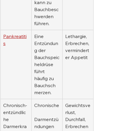
kann zu 
Bauchbesc
hwerden 
führen.
Pankreatiti
Eine 
Lethargie, 
s
Entzündun
Erbrechen, 
g der 
vermindert
Bauchspeic
er Appetit
heldrüse 
führt 
häufig zu 
Bauchsch
merzen.
Chronisch-
Chronische
Gewichtsve
entzündlic
rlust, 
he 
Darmentzü
Durchfall, 
Darmerkra
ndungen 
Erbrechen