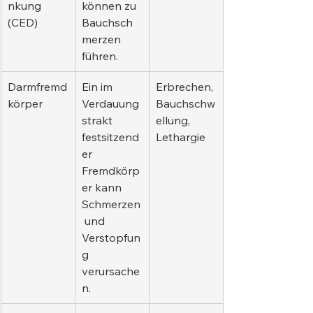
nkung 
können zu 
(CED)
Bauchsch
merzen 
führen.
Darmfremd
Ein im 
Erbrechen, 
körper
Verdauung
Bauchschw
strakt 
ellung, 
festsitzend
Lethargie
er 
Fremdkörp
er kann 
Schmerzen
 und 
Verstopfun
g 
verursache
n.