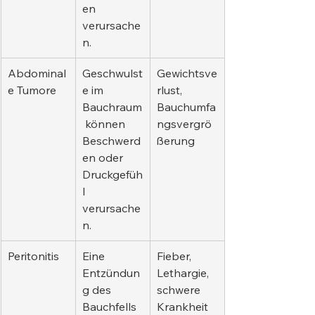
en 
verursache
n.
Abdominal
Geschwulst
Gewichtsve
e Tumore
e im 
rlust, 
Bauchraum
Bauchumfa
 können 
ngsvergrö
Beschwerd
ßerung
en oder 
Druckgefüh
l 
verursache
n.
Peritonitis
Eine 
Fieber, 
Entzündun
Lethargie, 
g des 
schwere 
Bauchfells 
Krankheit