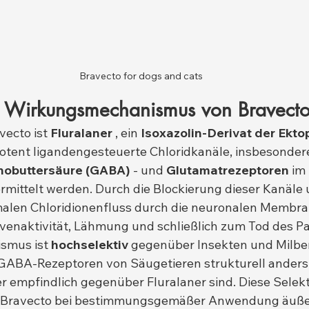
Bravecto for dogs and cats
d Wirkungsmechanismus von Bravect
vecto ist 
Fluralaner
 , ein 
Isoxazolin-Derivat der Ekto
tent ligandengesteuerte Chloridkanäle, insbesondere 
obuttersäure (GABA)
 - und 
Glutamatrezeptoren
 im
mittelt werden. Durch die Blockierung dieser Kanäle 
malen Chloridionenfluss durch die neuronalen Membra
rvenaktivität, Lähmung und schließlich zum Tod des Pa
smus ist 
hochselektiv
 gegenüber Insekten und Milbe
ie GABA-Rezeptoren von Säugetieren strukturell ander
r empfindlich gegenüber Fluralaner sind. Diese Selekti
s Bravecto bei bestimmungsgemäßer Anwendung äußer