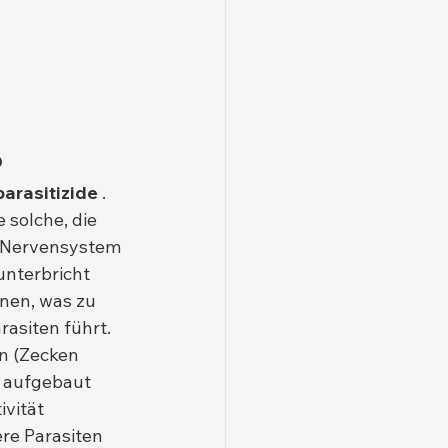
o
parasitizide
 . 
solche, die 
 Nervensystem 
unterbricht 
nen, was zu 
rasiten führt.
n (Zecken 
s aufgebaut 
vität 
e Parasiten 