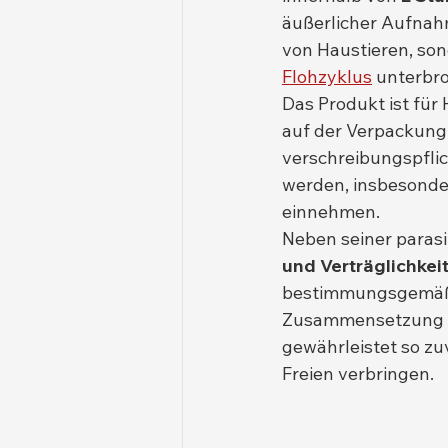
äußerlicher Aufnahm
von Haustieren, son
Flohzyklus
 unterbr
Das Produkt ist für
auf der Verpackung 
verschreibungspflich
werden, insbesonde
einnehmen.
Neben seiner paras
und Verträglichkei
bestimmungsgemäßer
Zusammensetzung i
gewährleistet so zuv
Freien verbringen.