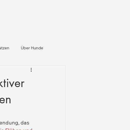
atzen
Über Hunde
tiver
zen
wendung, das 