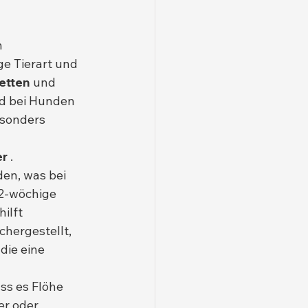
 
e Tierart und 
etten
 und 
nd bei Hunden 
sonders 
er
 . 
en, was bei 
2-wöchige 
ilft 
chergestellt, 
ie eine 
ss es Flöhe 
er oder 