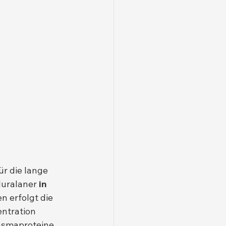
ür die lange 
uralaner 
in 
n erfolgt die 
ntration 
lasmaproteine 