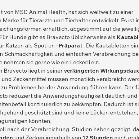
lt von MSD Animal Health, hat sich weltweit zu einer 
arke für Tierärzte und Tierhalter entwickelt. Es ist in
ichungsformen erhältlich, abgestimmt auf die jeweilig
Für Hunde gibt es Bravecto üblicherweise als 
Kautabl
 für Katzen als Spot-on 
-Präparat
 . Die Kautabletten si
en Schmackhaftigkeit und einfachen Verabreichung be
e nehmen sie gerne wie ein Leckerli ein.
 Bravecto liegt in seiner 
verlängerten Wirkungsdau
 und Zeckenmittel müssen monatlich verabreicht werd
zu Problemen bei der Anwendung führen kann. Der 1
to reduziert die Anwendungshäufigkeit deutlich und h
sitenbefall kontinuierlich zu bekämpfen. Dadurch ist si
hgehend geschützt sind und keine Lücken entstehen, d
egünstigen könnten.
ell nach der Verabreichung. Studien haben gezeigt, da
unden
 und Zecken innerhalb von 
12 Stunden
 nach oral