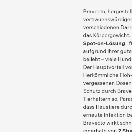
Bravecto, hergestel
vertrauenswürdigen M
verschiedenen Darre
das Körpergewicht. 
Spot-on-Lösung
 ,
aufgrund ihrer gut
beliebt – viele Hund
Der Hauptvorteil von
Herkömmliche Floh-
vergessenen Dosen 
Schutz durch Bravec
Tierhaltern so, Para
dass Haustiere durc
erneute Infektion b
Bravecto wirkt schn
innerhalb von 
2 St