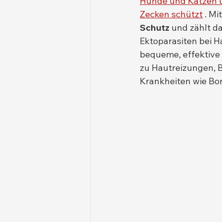
Hunde und Katzen ü
Zecken schützt
 . Mi
Schutz
 und zählt d
Ektoparasiten bei H
bequeme, effektive 
zu Hautreizungen, 
Krankheiten wie Bor