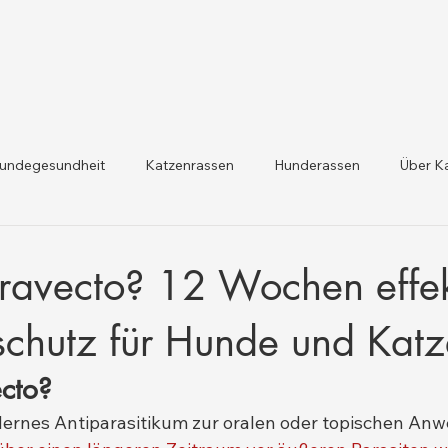
undegesundheit
Katzenrassen
Hunderassen
Über K
dheit und Gesetzesaktualis
Nutztiergesundheit
ravecto? 12 Wochen effek
schutz für Hunde und Kat
ecto?
dernes Antiparasitikum zur oralen oder topischen An