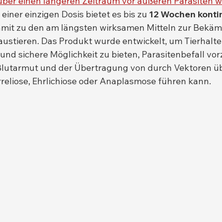
ber einen längeren Zeitraum vor äußeren Parasiten w
t einer einzigen Dosis bietet es bis zu 
12 Wochen kontin
amit zu den am längsten wirksamen Mitteln zur Bekä
austieren. Das Produkt wurde entwickelt, um Tierhalte
und sichere Möglichkeit zu bieten, Parasitenbefall vo
Blutarmut und der Übertragung von durch Vektoren ü
reliose, Ehrlichiose oder Anaplasmose führen kann.