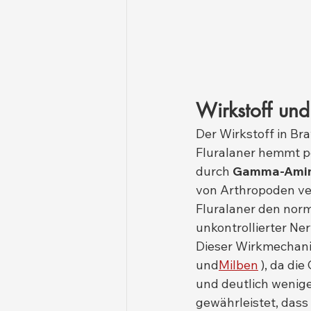
Wirkstoff un
Der Wirkstoff in Bra
Fluralaner hemmt po
durch 
Gamma-Amin
von Arthropoden ver
Fluralaner den nor
unkontrollierter Ne
Dieser Wirkmechani
und
Milben
 ), da d
und deutlich wenige
gewährleistet, das