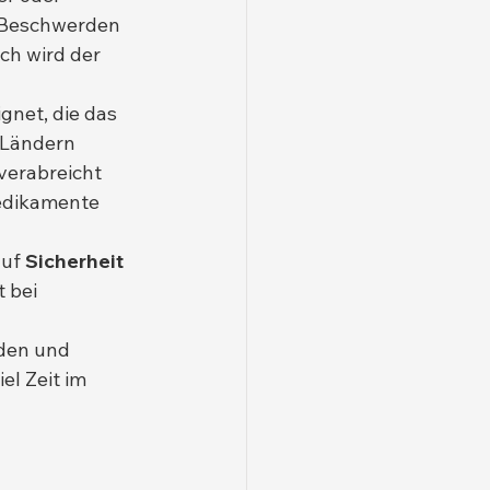
e Beschwerden 
ch wird der 
ignet, die das 
 Ländern 
 verabreicht 
edikamente 
uf 
Sicherheit 
 bei 
den und 
el Zeit im 