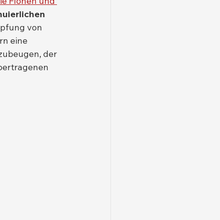
ie Flöhen und 
uierlichen 
mpfung von 
rn eine 
rzubeugen, der 
bertragenen 