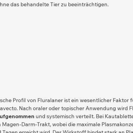
 ohne das behandelte Tier zu beeinträchtigen.
he Profil von Fluralaner ist ein wesentlicher Faktor f
avecto. Nach oraler oder topischer Anwendung wird Fl
 aufgenommen
 und systemisch verteilt. Bei Kautablette
n Magen-Darm-Trakt, wobei die maximale Plasmakonze
3 Tagen erreicht wird. Der Wirkstoff bindet stark an P