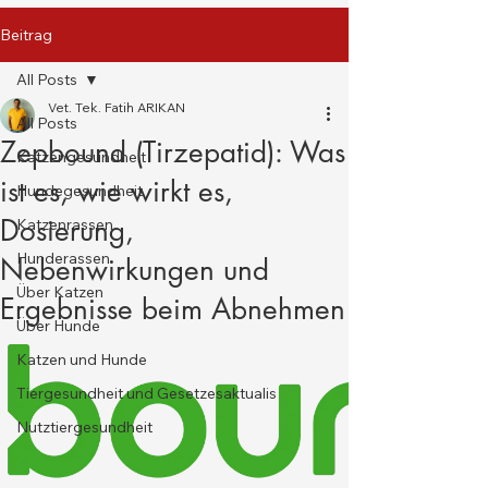
Beitrag
All Posts
Vet. Tek. Fatih ARIKAN
All Posts
Zepbound (Tirzepatid): Was
Katzengesundheit
ist es, wie wirkt es,
Hundegesundheit
Dosierung,
Katzenrassen
Hunderassen
Nebenwirkungen und
Über Katzen
Ergebnisse beim Abnehmen
Über Hunde
Katzen und Hunde
Tiergesundheit und Gesetzesaktualis
Nutztiergesundheit