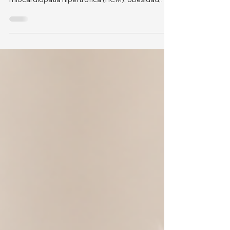
los gatos British Shorthair, incluyendo la
miocardiopatía hipertrófica (HCM), obesidad,
diabetes mellitus, enfermedad renal poliquística
(PKD), enfermedad renal crónica (ERC),
trastornos urinarios, síntomas, prevención y
cuidados veterinarios.