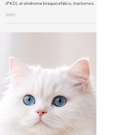
que son resistentes.
Problemas de salud comunes en los gatos
persas incluyen la enfermedad renal poliquística
(PKD), el síndrome braquicefálico, trastornos
oculares crónicos, la miocardiopatía hipertrófica
(HCM), enfermedades dentales y otros
trastornos hereditarios. Descubre los factores de
riesgo, las señales tempranas y las mejores
formas de prevención para mantener sano a tu
gato persa.