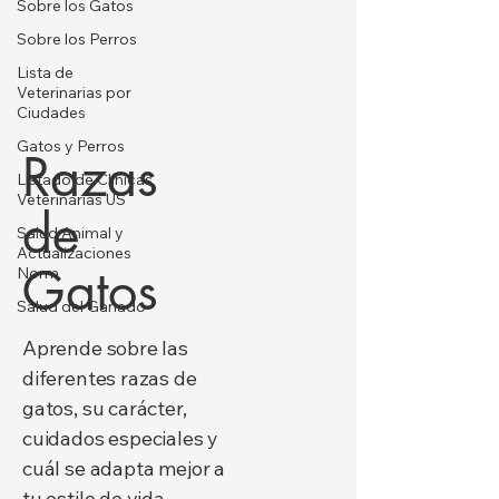
Sobre los Gatos
Sobre los Perros
Lista de
Veterinarias por
Ciudades
Gatos y Perros
Razas
Listado de Clínicas
Veterinarias US
de
Salud Animal y
Actualizaciones
Gatos
Norm
Salud del Ganado
Aprende sobre las
diferentes razas de
gatos, su carácter,
cuidados especiales y
cuál se adapta mejor a
tu estilo de vida.