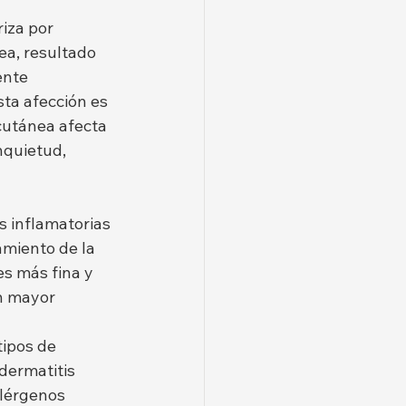
iza por 
ea, resultado 
nte 
esta afección es 
cutánea afecta 
nquietud, 
 inflamatorias 
amiento de la 
es más fina y 
n mayor 
tipos de 
dermatitis 
alérgenos 