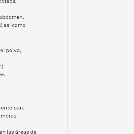
ácteos, 
l abdomen.
) así como 
l polvo, 
).
as.
gente para 
ombras 
n las áreas de 