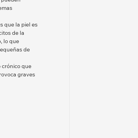
temas 
 que la piel es 
itos de la 
, lo que 
pequeñas de 
 crónico que 
provoca graves 