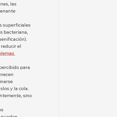
nes, las 
denante 
s superficiales 
s bacteriana, 
enificación). 
reducir el 
blemas 
percibido para 
anecen 
inarse 
os y la cola. 
antemente, sino 
os 
s pueden 