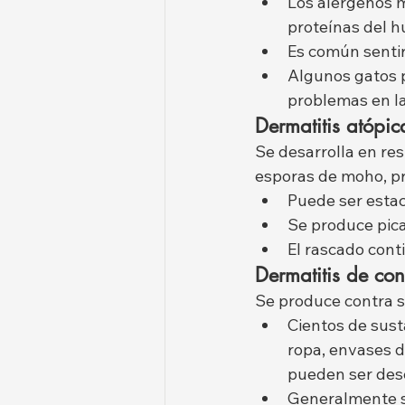
Los alérgenos m
proteínas del h
Es común sentir 
Algunos gatos p
problemas en la
Dermatitis atópi
Se desarrolla en re
esporas de moho, pr
Puede ser estac
Se produce picaz
El rascado cont
Dermatitis de con
Se produce contra s
Cientos de sust
ropa, envases d
pueden ser de
Generalmente se