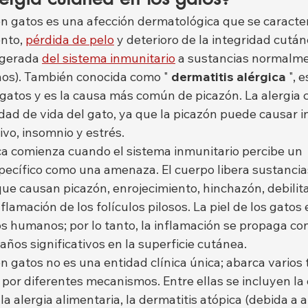
en gatos es una afección dermatológica que se caracter
nto, 
pérdida de pelo
 y deterioro de la integridad cután
gerada 
del sistema inmunitario
 a sustancias normalme
nos). También conocida como " 
dermatitis alérgica
 ", 
atos y es la causa más común de picazón. La alergia 
dad de vida del gato, ya que la picazón puede causar i
vo, insomnio y estrés.
ca comienza cuando el sistema inmunitario percibe un 
cífico como una amenaza. El cuerpo libera sustancias
que causan picazón, enrojecimiento, hinchazón, debilit
flamación de los folículos pilosos. La piel de los gatos 
os humanos; por lo tanto, la inflamación se propaga co
ños significativos en la superficie cutánea.
n gatos no es una entidad clínica única; abarca varios 
por diferentes mecanismos. Entre ellas se incluyen la 
 la alergia alimentaria, la dermatitis atópica (debida a 