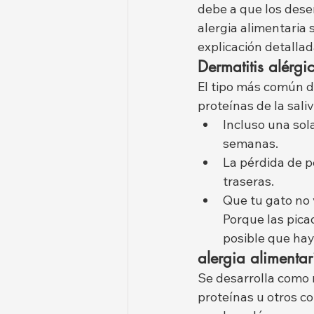
debe a que los desen
alergia alimentaria
explicación detalla
Dermatitis alérgi
El tipo más común de
proteínas de la sali
Incluso una sol
semanas.
La pérdida de pe
traseras.
Que tu gato no v
Porque las picad
posible que hay
alergia alimentar
Se desarrolla como 
proteínas u otros c