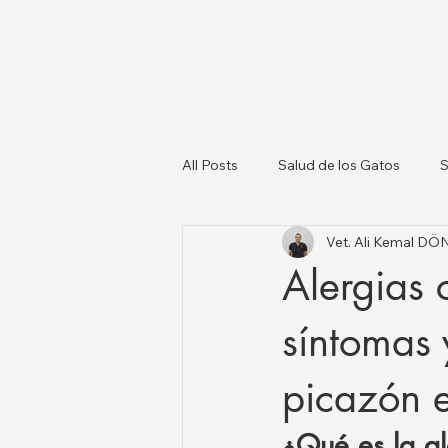
All Posts
Salud de los Gatos
S
Vet. Ali Kemal D
Sobre los Perros
Lista de Ve
Alergias 
Salud Animal y Actualizaciones N
síntomas 
picazón 
¿Qué es la al