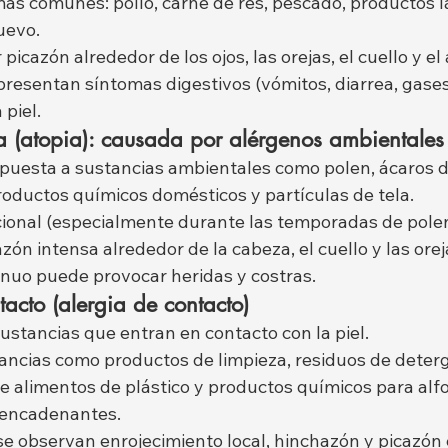
ás comunes: pollo, carne de res, pescado, productos l
uevo.
picazón alrededor de los ojos, las orejas, el cuello y e
resentan síntomas digestivos (vómitos, diarrea, gases
 piel.
ca (atopia): causada por alérgenos ambientales
spuesta a sustancias ambientales como polen, ácaros de
oductos químicos domésticos y partículas de tela.
ional (especialmente durante las temporadas de polen
ón intensa alrededor de la cabeza, el cuello y las orej
inuo puede provocar heridas y costras.
tacto (alergia de contacto)
ustancias que entran en contacto con la piel.
ancias como productos de limpieza, residuos de deter
e alimentos de plástico y productos químicos para alf
sencadenantes.
 observan enrojecimiento local, hinchazón y picazón e