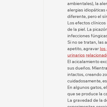
ambientales), la aler
alergias idiopática
diferente, pero el s
Los efectos clínicos
de la piel. La picaz
infecciones fúngicas
Si no se tratan, las
apetito, agravar 
los
urinarios
relacionad
El acicalamiento ex
sus dueños. Mientras
intactos, creando z
cuidadosamente, esp
En algunos gatos, el
que se produce la ca
La gravedad de la de
experimentan enroje