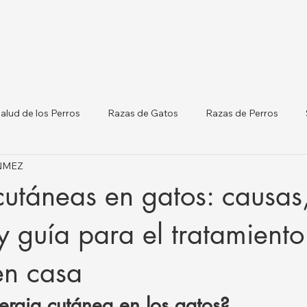
alud de los Perros
Razas de Gatos
Razas de Perros
ÖNMEZ
terinarias por Ciudades
Gatos y Perros
Listado de Clínicas
cutáneas en gatos: causas
orm
Salud del Ganado
y guía para el tratamiento
en casa
ergia cutánea en los gatos?