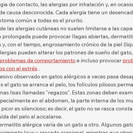
gia de contacto, las alergias por inhalación y, en ocasio
s de causa desconocida. Cada alergia tiene un desenca
íntoma común a todas es el prurito.
 de las alergias cutáneas no suelen limitarse a las capa
ón prolongada puede provocar llagas abiertas, dermatiti
 y, con el tiempo, engrosamiento crónico de la piel (liqu
 alergias pueden alterar los patrones de sueño del gato, 
 problemas de comportamiento
 e incluso provocar 
pro
os con el estrés
 .
cesivo observado en gatos alérgicos a veces pasa desa
 el gato se arranca el pelo, los folículos pilosos perm
onas lisas llamadas "regazos". Estas zonas deben exam
ecialmente en el abdomen, la parte interna de los musl
 picor es silencioso; es decir, el gato no se rasca const
ída del pelo al acicalarse.
rmatitis alérgica varía de un gato a otro. Algunos gat
cimiento leve y rascado ocasional, mientras que otro