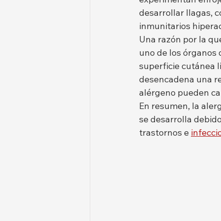
desarrollar llagas, 
inmunitarios hipera
Una razón por la que
uno de los órganos d
superficie cutánea l
desencadena una rea
alérgeno pueden ca
En resumen, la aler
se desarrolla debid
trastornos e 
infecci