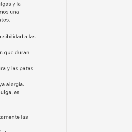
lgas y la 
emos una 
atos.
sibilidad a las 
ón que duran 
ra y las patas 
a alergia. 
ulga, es 
tamente las 