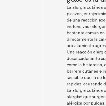
La alergia cutánea 
picazón, enrojecimie
de una reacción exa
inofensivas (alérge
bastante común en g
directamente la cali
acicalamiento agresi
Una reacción alérgi
desencadenante espe
como la histamina, 
barrera cutánea e in
sensible que la de l
rapidez, causando da
La alergia cutánea e
alergias que surgen 
alérgica por pulgas,