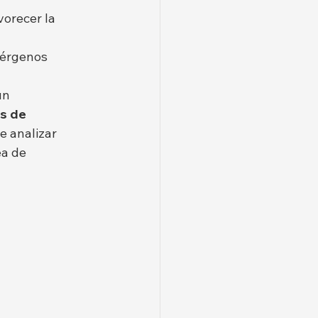
vorecer la 
lérgenos 
ún 
s de 
e analizar 
ea de 