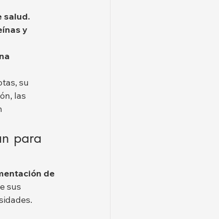
 salud.
ínas y 
na 
tas, su 
n, las 
n 
an para 
mentación de 
e sus 
sidades.