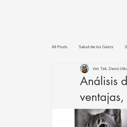
All Posts
Salud de los Gatos
S
Vet. Tek. Deniz U
Sobre los Perros
Lista de Ve
Análisis 
Salud Animal y Actualizaciones N
ventajas,