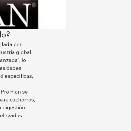
do?
llada por 
ustria global 
anzada", lo 
cesidades 
d específicas, 
a Pro Plan se 
para cachorros, 
 digestión 
a elevados.