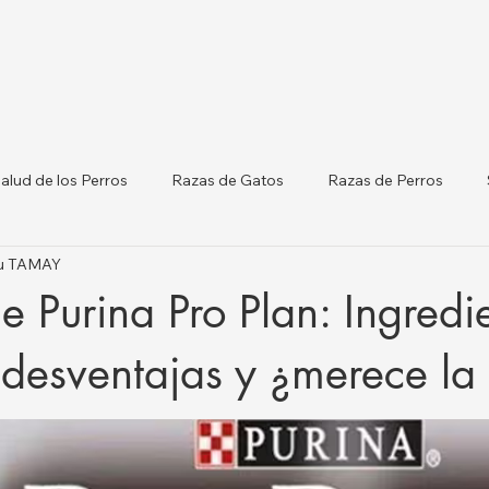
alud de los Perros
Razas de Gatos
Razas de Perros
tku TAMAY
terinarias por Ciudades
Gatos y Perros
Listado de Clínicas
de Purina Pro Plan: Ingredi
orm
Salud del Ganado
 desventajas y ¿merece la