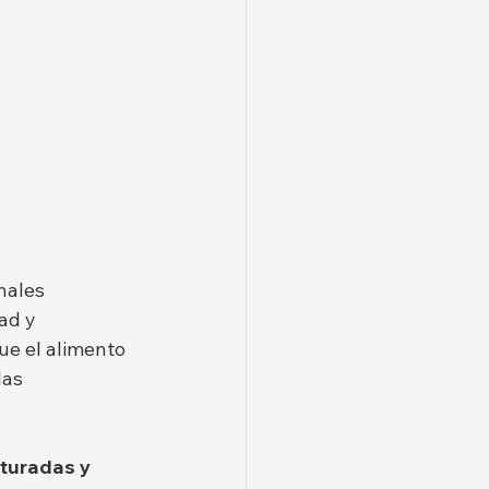
nales 
ad y 
ue el alimento 
las 
turadas y 