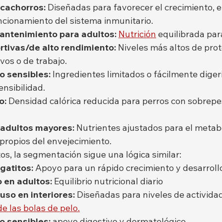
cachorros:
 Diseñadas para favorecer el crecimiento, el
uncionamiento del sistema inmunitario.
antenimiento para adultos:
Nutrición
 equilibrada par
tivas/de alto rendimiento:
 Niveles más altos de prot
vos o de trabajo.
o sensibles:
 Ingredientes limitados o fácilmente diger
nsibilidad.
o:
 Densidad calórica reducida para perros con sobrep
 adultos mayores:
 Nutrientes ajustados para el metabo
 propios del envejecimiento.
tos, la segmentación sigue una lógica similar:
gatitos:
 Apoyo para un rápido crecimiento y desarroll
 en adultos:
 Equilibrio nutricional diario
uso en interiores:
 Diseñadas para niveles de activida
de las bolas de pelo.
o sensibles:
 apoyo digestivo y dermatológico