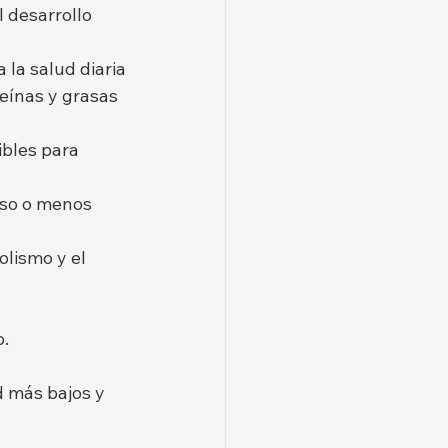
 desarrollo 
a la salud diaria
eínas y grasas 
ibles para 
eso o menos 
lismo y el 
o.
d más bajos y 