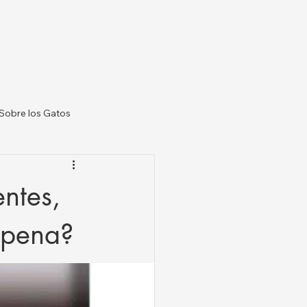
Sobre los Gatos
 Veterinarias US
entes,
 pena?