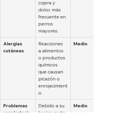
cojera y 
dolor, más 
frecuente en 
perros 
mayores.
Alergias 
Reacciones 
Medio
cutáneas
a alimentos 
o productos 
químicos 
que causan 
picazón o 
enrojecimient
o.
Problemas 
Debido a su 
Medio
respiratorio
hocico corto, 
s
puede 
presentar 