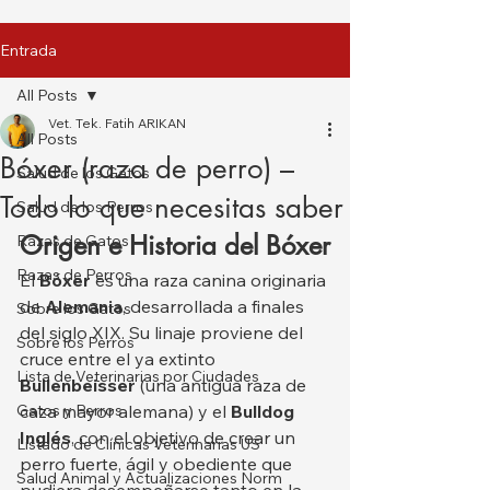
Entrada
All Posts
Vet. Tek. Fatih ARIKAN
All Posts
Bóxer (raza de perro) –
Salud de los Gatos
Todo lo que necesitas saber
Salud de los Perros
Origen e Historia del Bóxer
Razas de Gatos
Razas de Perros
El 
Bóxer
 es una raza canina originaria 
de 
Alemania
, desarrollada a finales 
Sobre los Gatos
del siglo XIX. Su linaje proviene del 
Sobre los Perros
cruce entre el ya extinto 
Lista de Veterinarias por Ciudades
Bullenbeisser
 (una antigua raza de 
Gatos y Perros
caza mayor alemana) y el 
Bulldog 
Inglés
, con el objetivo de crear un 
Listado de Clínicas Veterinarias US
perro fuerte, ágil y obediente que 
Salud Animal y Actualizaciones Norm