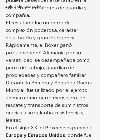
pudiera desempeñarse tanto en la 
Salud del Ganado
caza como en labores de guardia y 
compañía.
El resultado fue un perro de 
complexión poderosa, carácter 
equilibrado y gran inteligencia. 
Rápidamente, el Bóxer ganó 
popularidad en Alemania por su 
versatilidad: se desempeñaba como 
perro de trabajo, guardián de 
propiedades y compañero familiar. 
Durante la Primera y Segunda Guerra 
Mundial, fue utilizado por el ejército 
alemán como perro mensajero, de 
rescate y transporte de suministros, 
gracias a su valentía, resistencia y 
lealtad.
En el siglo XX, el Bóxer se expandió a 
Europa y Estados Unidos
, donde fue 