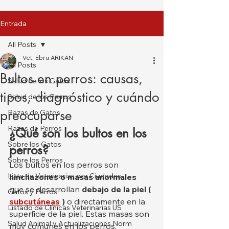
Entrada
All Posts
Vet. Ebru ARIKAN
All Posts
Bultos en perros: causas,
Salud de los Gatos
tipos, diagnóstico y cuándo
Salud de los Perros
preocuparse
Razas de Gatos
Razas de Perros
¿Qué son los bultos en los 
Sobre los Gatos
perros?
Sobre los Perros
Los bultos en los perros son 
Lista de Veterinarias por Ciudades
hinchazones o masas anormales
que se desarrollan 
debajo de la piel (
Gatos y Perros
subcutáneas
)
 o directamente en la 
Listado de Clínicas Veterinarias US
superficie de la piel. Estas masas son 
Salud Animal y Actualizaciones Norm
muy comunes en los perros, 