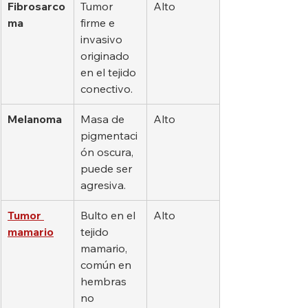
Fibrosarco
Tumor 
Alto
ma
firme e 
invasivo 
originado 
en el tejido 
conectivo.
Melanoma
Masa de 
Alto
pigmentaci
ón oscura, 
puede ser 
agresiva.
Tumor 
Bulto en el 
Alto
mamario
tejido 
mamario, 
común en 
hembras 
no 