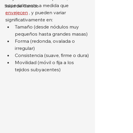
especialmente a medida que 
Salud del Ganado
envejecen
 , y pueden variar 
significativamente en:
Tamaño (desde nódulos muy 
pequeños hasta grandes masas)
Forma (redonda, ovalada o 
irregular)
Consistencia (suave, firme o dura)
Movilidad (móvil o fija a los 
tejidos subyacentes)