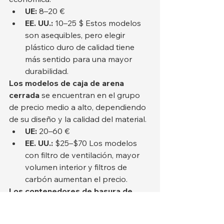
UE:
 8–20 €
EE. UU.:
 10–25 $ Estos modelos 
son asequibles, pero elegir 
plástico duro de calidad tiene 
más sentido para una mayor 
durabilidad.
Los modelos de caja de arena 
cerrada
 se encuentran en el grupo 
de precio medio a alto, dependiendo 
de su diseño y la calidad del material.
UE:
 20–60 €
EE. UU.:
 $25–$70 Los modelos 
con filtro de ventilación, mayor 
volumen interior y filtros de 
carbón aumentan el precio.
Los contenedores de basura de 
acero inoxidable
 pertenecen a la 
categoría premium debido a sus 