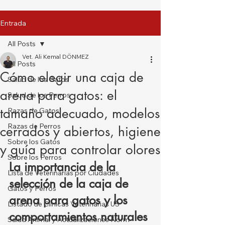
Entrada
All Posts
Vet. Ali Kemal DÖNMEZ
All Posts
Cómo elegir una caja de
Salud de los Gatos
arena para gatos: el
Salud de los Perros
tamaño adecuado, modelos
Razas de Gatos
Razas de Perros
cerrados y abiertos, higiene
Sobre los Gatos
y guía para controlar olores
Sobre los Perros
La importancia de la 
Lista de Veterinarias por Ciudades
selección de la caja de 
Gatos y Perros
arena para gatos y los 
Listado de Clínicas Veterinarias US
comportamientos naturales 
Salud Animal y Actualizaciones Norm